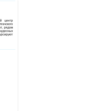
ый центр
гачского
рт, рядом
чудесных
курсируют