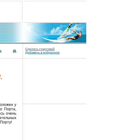
Сделать стартовой
Добавить в избранное
.
положен у
о Порта,
есь очень
ательных
Порту!