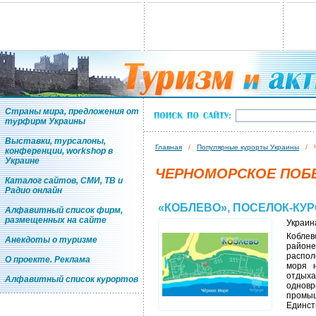
Страны мира, предложения от
турфирм Украины
Выставки, турсалоны,
Главная
/
Популярные курорты Украины
/ Че
конференции, workshop в
Украине
ЧЕРНОМОРСКОЕ ПОБЕ
Каталог сайтов, СМИ, ТВ и
Радио онлайн
«КОБЛЕВО», ПОСЕЛОК-КУ
Алфавитный список фирм,
размещенных на сайте
Украин
Коблев
Анекдоты о туризме
район
распол
О проекте. Реклама
моря 
отдыха
Алфавитный список курортов
однов
промы
Единст