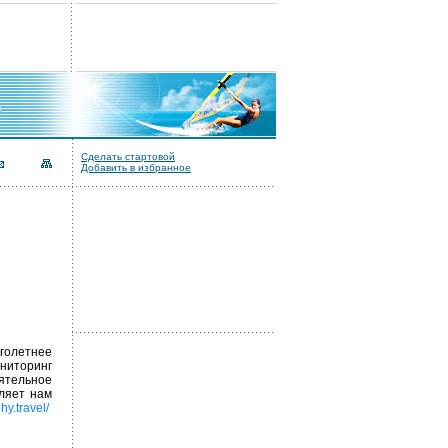
Сделать стартовой
Добавить в избранное
оголетнее
ниторинг
оятельное
ляет нам
hy.travel/