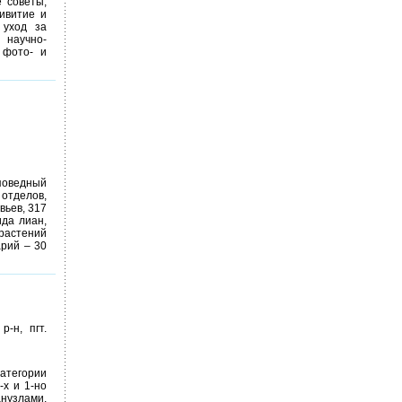
е советы;
ивитие и
 уход за
научно-
 фото- и
поведный
отделов,
вьев, 317
ида лиан,
 растений
арий – 30
р-н, пгт.
Категории
-х и 1-но
нузлами,