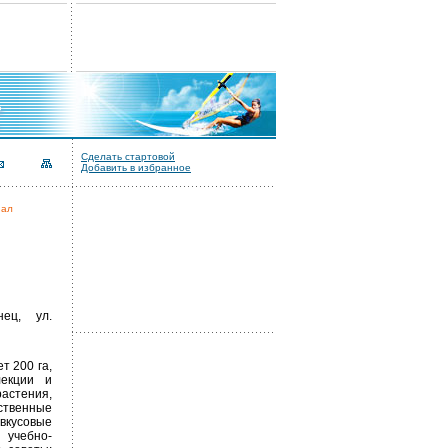
Сделать стартовой
Добавить в избранное
иал
нец, ул.
т 200 га,
лекции и
астения,
ственные
вкусовые
 учебно-