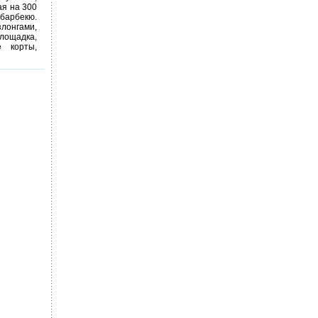
ая на 300
барбекю.
онгами,
площадка,
е корты,