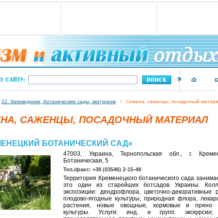
/
22. Заповедники, ботанические сады, экотуризм
/ Семена, саженцы, посадочный матер
НА, САЖЕНЦЫ, ПОСАДОЧНЫЙ МАТЕРИАЛ
МЕНЕЦКИЙ БОТАНИЧЕСКИЙ САД»
47003, Украина, Тернопольская обл., г. Креме
Ботаническая, 5
Тел./факс: +38 (03546) 2-15-48
Территория Кременецкого ботанического сада занимае
это один из старейших ботсадов Украины. Кол
экспозиции: дендрофлора, цветочно-декоративные р
плодово-ягодные культуры, природная флора, лекар
растения, новые овощные, кормовые и пряно 
культуры. Услуги: инд. и групп. экскурсии;