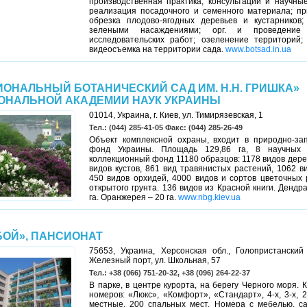
производственная практика; консультации и научны
реализация посадочного и семенного материала; пр
обрезка плодово-ягодных деревьев и кустарников;
зелеными насаждениями; орг. и проведение 
исследовательских работ; озеленение территорий;
видеосъемка на территории сада.
www.botsad.in.ua
ИОНАЛЬНЫЙ БОТАНИЧЕСКИЙ САД ИМ. Н.Н. ГРИШКА»
ОНАЛЬНОЙ АКАДЕМИИ НАУК УКРАИНЫ
01014, Украина, г. Киев, ул. Тимирязевская, 1
Тел.: (044) 285-41-05 Факс: (044) 285-26-49
Объект комплексной охраны, входит в природно-за
фонд Украины. Площадь 129,86 га, 8 научных 
коллекционный фонд 11180 образцов: 1178 видов дере
видов кустов, 861 вид травянистых растений, 1062 в
450 видов орхидей, 4000 видов и сортов цветочных
открытого грунта. 136 видов из Красной книги. Дендр
га. Оранжерея – 20 га.
www.nbg.kiev.ua
БОЙ», ПАНСИОНАТ
75653, Украина, Херсонская обл., Голопристанский 
Железный порт, ул. Школьная, 57
Тел.: +38 (066) 751-20-32, +38 (096) 264-22-37
В парке, в центре курорта, на берегу Черного моря. 
номеров: «Люкс», «Комфорт», «Стандарт», 4-х, 3-х, 2
местные, 200 спальных мест. Номера с мебелью, са