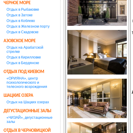
ЧЕРНОЕ МОРЕ
Отдых в Рыбаковке
Отдых в Затоке
Отдых в Коблево
Отдых в Железном порту
Отдых в Скадовске
АЗОВСКОЕ МОРЕ
Отдых на Арабатской
стрелке
Отдых в Кирилловке
Отдых в Бердянске
ОТДЫХ ПОД КИЕВОМ
«ОРИЯНА», центр
психологического и
телесного возрождения
ШАЦКИЕ ОЗЕРА
Отдых на Шацких озерах
ДЕГУСТАЦИОННЫЕ ЗАЛЫ
«ЧИЗАЙ», дегустационные
залы
ОТДЫХ В ЧЕРНОВИЦКОЙ