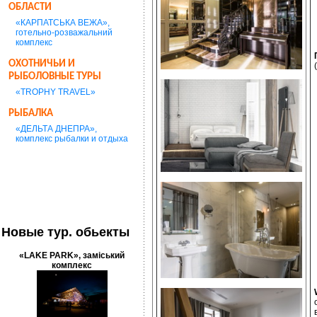
ОБЛАСТИ
«КАРПАТСЬКА ВЕЖА»,
готельно-розважальний
комплекс
ОХОТНИЧЬИ И
РЫБОЛОВНЫЕ ТУРЫ
«TROPHY TRAVEL»
РЫБАЛКА
«ДЕЛЬТА ДНЕПРА»,
комплекс рыбалки и отдыха
Новые тур. обьекты
«LAKE PARK», заміський
комплекс