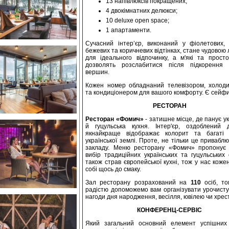
13 напівлюксів покращених;
4 двокімнатних делюкси;
10 deluxe open space;
1 апартаменти.
Сучасний інтер’єр, виконаний у фіолетових, 
бежевих та коричневих відтінках, стане чудовою
для ідеального відпочинку, а м'які та просто
дозволять розслабитися після підкорення 
вершин.
Кожен номер обладнаний телевізором, холод
та кондиціонером для вашого комфорту. Є сейфи
РЕСТОРАН
Ресторан «Фомич»
- затишне місце, де панує у
й гуцульська кухня. Інтер'єр, оздоблений 
якнайкраще відображає колорит та багаті 
української землі. Проте, не тільки це привабл
закладу. Меню ресторану «Фомич» пропонує
вибір традиційних українських та гуцульських 
також страв європейської кухні, тож у нас коже
собі щось до смаку.
Зал ресторану розрахований на
110
осіб, то
радістю допоможемо вам організувати урочисту
нагоди дня народження, весілля, ювілею чи хрес
КОНФЕРЕНЦ-СЕРВІС
Який загальний основний елемент успішних