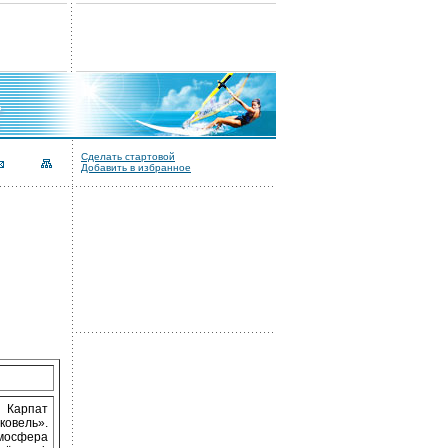
Сделать стартовой
Добавить в избранное
і Карпат
ковель».
тмосфера