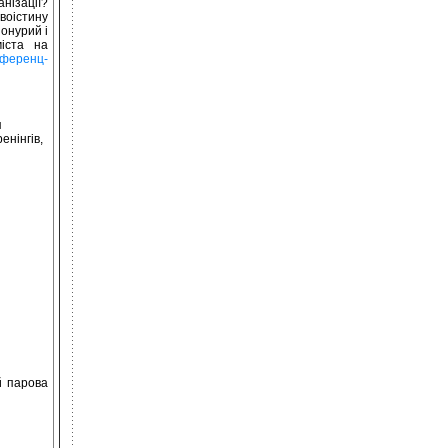
анізації?
воістину
понурий і
іста на
нференц-
я
енінгів,
й парова