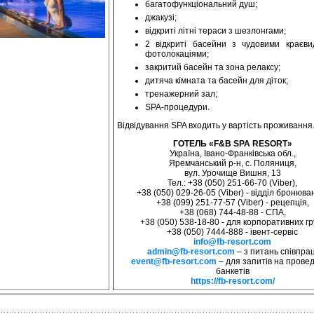
багатофункціональний душ;
джакузі;
відкриті літні тераси з шезлонгами;
2 відкриті басейни з чудовими краєв
фотолокаціями;
закритий басейн та зона релаксу;
дитяча кімната та басейн для діток;
тренажерний зал;
SPA-процедури.
Відвідування SPA входить у вартість проживання
ГОТЕЛЬ «F&B SPA RESORT»
Україна, Івано-Франківська обл.,
Яремчанський р-н, с. Поляниця,
вул. Урочище Вишня, 13
Тел.: +38 (050) 251-66-70 (Viber),
+38 (050) 029-26-05 (Viber) - відділ бронюва
+38 (099) 251-77-57 (Viber) - рецепція,
+38 (068) 744-48-88 - СПА,
+38 (050) 538-18-80 - для корпоративних гр
+38 (050) 7444-888 - івент-сервіс
info@fb-resort.com
admin@fb-resort.com
– з питань співпрац
event@fb-resort.com
– для запитів на прове
банкетів
https://fb-resort.com/