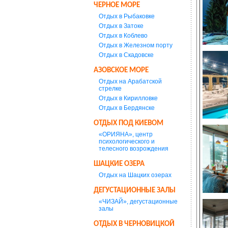
ЧЕРНОЕ МОРЕ
Отдых в Рыбаковке
Отдых в Затоке
Отдых в Коблево
Отдых в Железном порту
Отдых в Скадовске
АЗОВСКОЕ МОРЕ
Отдых на Арабатской
стрелке
Отдых в Кирилловке
Отдых в Бердянске
ОТДЫХ ПОД КИЕВОМ
«ОРИЯНА», центр
психологического и
телесного возрождения
ШАЦКИЕ ОЗЕРА
Отдых на Шацких озерах
ДЕГУСТАЦИОННЫЕ ЗАЛЫ
«ЧИЗАЙ», дегустационные
залы
ОТДЫХ В ЧЕРНОВИЦКОЙ