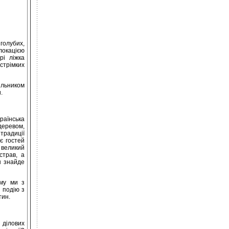
голубих,
 локацією
рі ліжка
стрімких
ильником
.
країнська
деревом,
традиції
ює гостей
 великий
страв, а
н знайде
му ми з
 подію з
тин.
 ділових