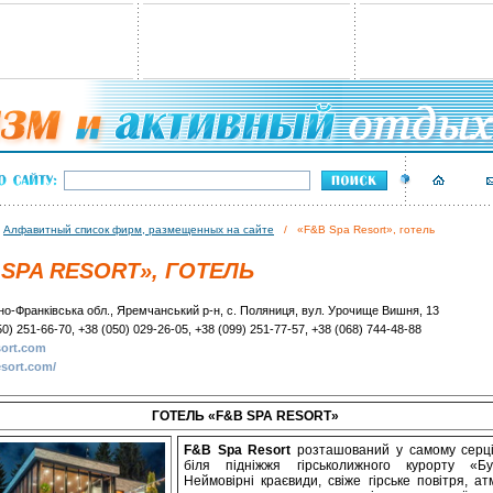
/
Алфавитный список фирм, размещенных на сайте
/ «F&B Spa Resort», готель
 SPA RESORT», ГОТЕЛЬ
ано-Франківська обл., Яремчанський р-н, с. Поляниця, вул. Урочище Вишня, 13
50) 251-66-70, +38 (050) 029-26-05, +38 (099) 251-77-57, +38 (068) 744-48-88
sort.com
esort.com/
ГОТЕЛЬ «F&B SPA RESORT»
F&B Spa Resort
розташований у самому серц
біля підніжжя гірськолижного курорту «Бу
Неймовірні краєвиди, свіже гірське повітря, а