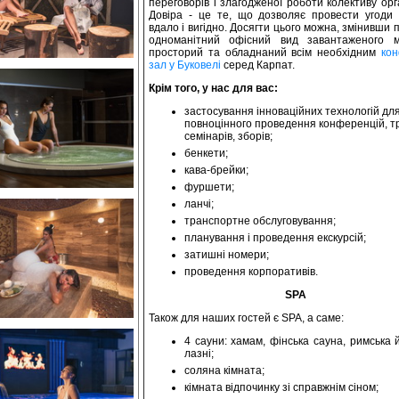
переговорів і злагодженої роботи колективу орг
Довіра - це те, що дозволяє провести угоди 
вдало і вигідно. Досягти цього можна, змінивши 
одноманітний офісний вид завантаженого м
просторий та обладнаний всім необхідним
ко
зал у Буковелі
серед Карпат.
Крім того, у нас для вас:
застосування інноваційних технологій дл
повноцінного проведення конференцій, тр
семінарів, зборів;
бенкети;
кава-брейки;
фуршети;
ланчі;
транспортне обслуговування;
планування і проведення екскурсій;
затишні номери;
проведення корпоративів.
SPA
Також для наших гостей є SPA, а саме:
4 сауни: хамам, фінська сауна, римська 
лазні;
соляна кімната;
кімната відпочинку зі справжнім сіном;