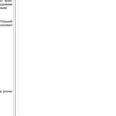
ї кухні,
 чудовими
ужим!
. Перший
ташовані
в різних