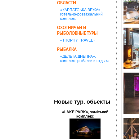
ОБЛАСТИ
«КАРПАТСЬКА ВЕЖА»,
готельно-розважальний
комплекс
ОХОТНИЧЬИ И
РЫБОЛОВНЫЕ ТУРЫ
«TROPHY TRAVEL»
РЫБАЛКА
«ДЕЛЬТА ДНЕПРА»,
комплекс рыбалки и отдыха
Новые тур. обьекты
«LAKE PARK», заміський
комплекс