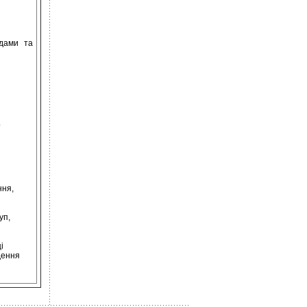
идами та
.
ння,
уп,
і
дення