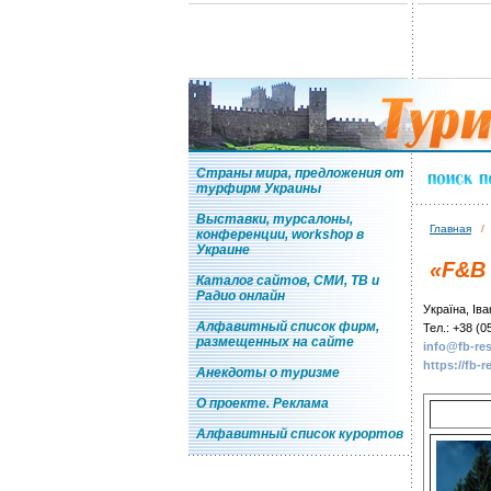
Страны мира, предложения от
турфирм Украины
Выставки, турсалоны,
Главная
конференции, workshop в
Украине
«F&B
Каталог сайтов, СМИ, ТВ и
Радио онлайн
Україна, Ів
Алфавитный список фирм,
Тел.: +38 (0
размещенных на сайте
info@fb-re
https://fb-r
Анекдоты о туризме
О проекте. Реклама
Алфавитный список курортов