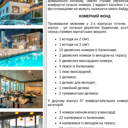
домашнього затишку, смачні страви українсько
комфортні сучасні номери, 2 відкриті басейни з
фотолокаціями не можуть залишити нікого байд
НОМЕРНИЙ ФОНД
Проживання можливе у 2-х корпусах готелю
корпус - це затишні дерев’яні будиночки, роз
серед стрімких карпатських вершин:
1 котедж на 2 сім‘ї;
1 котедж на 3 сім‘ї;
10 двомісних номерів із балконами;
2 двомісних номери із виходом на терасу;
5 двомісних мансардних номери;
4 люкси із балконами;
1 люкс мансардний;
2 делюкси;
1 делюкс для молодят;
1 сімейний делюкс;
2 трикімнатних делюкси.
У другому корпусі 57 комфортабельних номері
категорій:
3 номери економ-класу в мансарді;
22 напівлюкси із балконами;
4 напівлюкси із виходом на терасу;