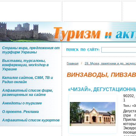
Страны мира, предложения от
турфирм Украины
Выставки, турсалоны,
Главная
/
29. Музеи, памятники и др. экску
конференции, workshop в
Украине
ВИНЗАВОДЫ, ПИВЗА
Каталог сайтов, СМИ, ТВ и
Радио онлайн
«ЧИЗАЙ», ДЕГУСТАЦИОННЫ
Алфавитный список фирм,
размещенных на сайте
90202, 
1
Анекдоты о туризме
Тел.: +3
Дегуст
О проекте. Реклама
(при 
Пригла
Алфавитный список курортов
котор
Экскур
посеще