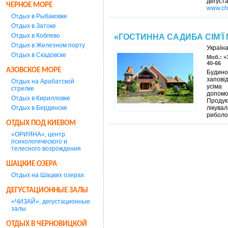
дегу
ЧЕРНОЕ МОРЕ
www.ch
Отдых в Рыбаковке
Отдых в Затоке
Отдых в Коблево
«ГОСТИННА САДИБА СІМ’Ї
Отдых в Железном порту
Україна
Отдых в Скадовске
Моб.: +3
40-66
АЗОВСКОЕ МОРЕ
Будино
запові
Отдых на Арабатской
усіма 
стрелке
допомог
Отдых в Кирилловке
Продукт
Отдых в Бердянске
лікувал
риболо
ОТДЫХ ПОД КИЕВОМ
«ОРИЯНА», центр
психологического и
телесного возрождения
ШАЦКИЕ ОЗЕРА
Отдых на Шацких озерах
ДЕГУСТАЦИОННЫЕ ЗАЛЫ
«ЧИЗАЙ», дегустационные
залы
ОТДЫХ В ЧЕРНОВИЦКОЙ