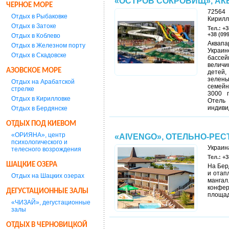
«ОСТРОВ СОКРОВИЩ», АК
ЧЕРНОЕ МОРЕ
72564 
Отдых в Рыбаковке
Кирилл
Отдых в Затоке
Тел.: +3
+38 (09
Отдых в Коблево
Аквапа
Отдых в Железном порту
Украин
Отдых в Скадовске
бассей
величи
АЗОВСКОЕ МОРЕ
детей,
зелены
Отдых на Арабатской
семейн
стрелке
3000 п
Отдых в Кирилловке
Отель
индиви
Отдых в Бердянске
ОТДЫХ ПОД КИЕВОМ
«ОРИЯНА», центр
«AIVENGO», ОТЕЛЬНО-РЕ
психологического и
Украина
телесного возрождения
Тел.: +3
ШАЦКИЕ ОЗЕРА
На Бер
и отап
Отдых на Шацких озерах
манга
конфер
ДЕГУСТАЦИОННЫЕ ЗАЛЫ
площадк
«ЧИЗАЙ», дегустационные
залы
ОТДЫХ В ЧЕРНОВИЦКОЙ