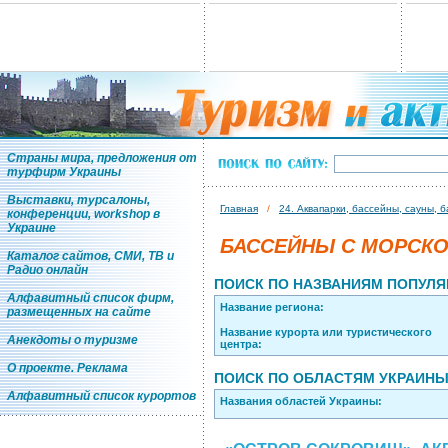
Страны мира, предложения от
турфирм Украины
Выставки, турсалоны,
Главная
/
24. Аквапарки, бассейны, сауны, 
конференции, workshop в
Украине
БАССЕЙНЫ С МОРСК
Каталог сайтов, СМИ, ТВ и
Радио онлайн
ПОИСК ПО НАЗВАНИЯМ ПОПУЛЯ
Алфавитный список фирм,
Название региона:
размещенных на сайте
Название курорта или туристического
Анекдоты о туризме
центра:
О проекте. Реклама
ПОИСК ПО ОБЛАСТЯМ УКРАИН
Алфавитный список курортов
Названия областей Украины: