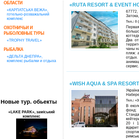
ОБЛАСТИ
«RUTA RESORT & EVENT HO
«КАРПАТСЬКА ВЕЖА»,
67772,
готельно-розважальний
Затока,
комплекс
Тел.: 0 
Первая
ОХОТНИЧЬИ И
больш
РЫБОЛОВНЫЕ ТУРЫ
коттед
Два от
«TROPHY TRAVEL»
террит
чаны н
РЫБАЛКА
пляж: 
«ДЕЛЬТА ДНЕПРА»,
отдых.
комплекс рыбалки и отдыха
анимац
сервис
«WISH AQUA & SPA RESOR
Україн
Набере
Тел.: +3
Новые тур. обьекты
В екол
фонд: 
«LAKE PARK», заміський
Станд
комплекс
кейтери
20 і 1
відкр
спорти
римськ