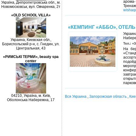
арома-
Україна, Дніпропетровська обл., м.
Тренаж
Новомосковськ, вул. Овчаренка, 2т
wishaq
«OLD SCHOOL VILLA»
«КЕМПИНГ «АББО», ОТЕЛЬ
Украин
Набере
Украина, Киевская обл.,
Тел.: +3
Бориспольский р-н, с. Гнедин, ул.
Центральная, 43
На бер
«Станд
«РИМСЬКІ ТЕРМИ», beauty spa
ассорт
center
подой
меропр
конфер
завтра
откры
парков
04210, Україна, м. Київ,
Вся Украина
,
Запорожская область
,
Кие
Оболонська Набережна, 17