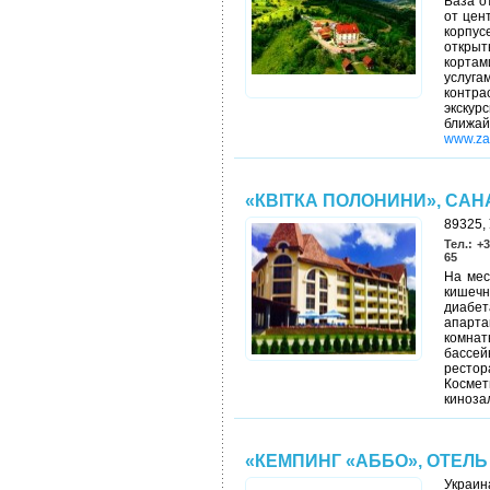
База о
от цен
корпус
открыт
кортам
услуга
контра
экскур
ближ
www.zat
«КВІТКА ПОЛОНИНИ», СА
89325, 
Тел.: +
65
На мес
кишечн
диабе
апарта
комнат
бассе
рестор
Космет
киноза
«КЕМПИНГ «АББО», ОТЕЛЬ
Украин