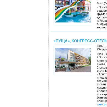
Тел.: (0
«Пос
оздоро
кругло
детски
гейз
оборуд
корпор
«ПУЩА», КОНГРЕСС-ОТЕЛЬ
04075,
Юнкеро
Тел.: +
371-70-7
Конгре
Киева.
2 спал
«Сан-
«Арис
площад
возмож
госте
лакони
«Апар
посеще
(химчи
бронир
www.pu