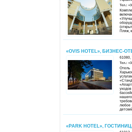
Тел.: +3
Компле
включ
«Улу
обору
(откры
Пляж, 
«OVIS HOTEL», БИЗНЕС-ОТ
61080, 
Тел.: +3
Отель
Харько
услуга
«Станд
«Апар
уходов
бассей
нашего
требо
любое 
детски
«PARK HOTEL», ГОСТИНИЦА