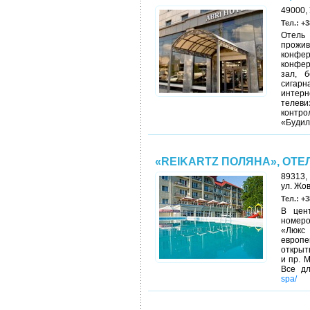
49000, 
Тел.: +3
Отель 
прожи
конфе
конфер
зал, б
сигарн
интерн
телеви
контро
«Будил
«REIKARTZ ПОЛЯНА», ОТЕ
89313, 
ул. Жо
Тел.: +3
В цент
номеро
«Люкс
европе
открыт
и пр. 
Все д
spa/