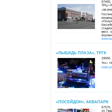
07400,
ТРЦ «Т
+38 (044
Гостин
конди
«Полул
бассей
стадио
мест, 
боулин
www.la
«ЛЫБИДЬ ПЛАЗА», ТРГК
29000, 
Тел.: +3
hotel-p
«ПОСЕЙДОН», АКВАПАРК
67570,
ул. Гва