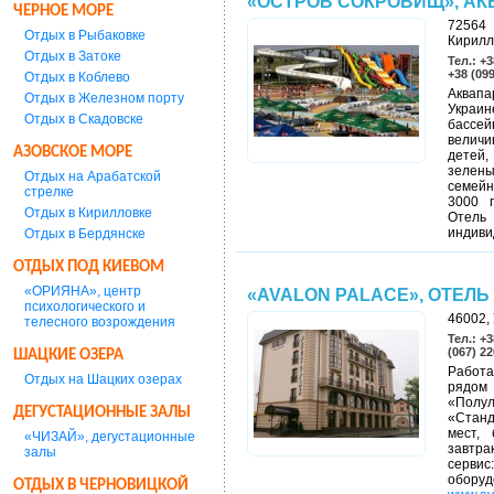
«ОСТРОВ СОКРОВИЩ», АК
ЧЕРНОЕ МОРЕ
72564 
Отдых в Рыбаковке
Кирилл
Отдых в Затоке
Тел.: +3
+38 (09
Отдых в Коблево
Аквапа
Отдых в Железном порту
Украин
Отдых в Скадовске
бассей
величи
АЗОВСКОЕ МОРЕ
детей,
зелены
Отдых на Арабатской
семейн
стрелке
3000 п
Отдых в Кирилловке
Отель
индиви
Отдых в Бердянске
ОТДЫХ ПОД КИЕВОМ
«ОРИЯНА», центр
«AVALON PALACE», ОТЕЛЬ
психологического и
46002, 
телесного возрождения
Тел.: +3
(067) 22
ШАЦКИЕ ОЗЕРА
Работа
Отдых на Шацких озерах
рядом 
«Полу
ДЕГУСТАЦИОННЫЕ ЗАЛЫ
«Станд
мест, 
«ЧИЗАЙ», дегустационные
завтра
залы
сервис
обору
ОТДЫХ В ЧЕРНОВИЦКОЙ