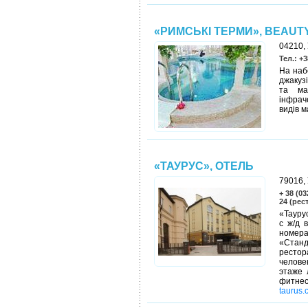
«РИМСЬКІ ТЕРМИ», BEAUT
04210, 
Тел.: +3
На наб
джакуз
та ма
інфрач
видів 
«ТАУРУС», ОТЕЛЬ
79016, 
+ 38 (03
24 (рес
«Тауру
с ж/д 
номера
«Станд
рестор
человек
этаже 
фитне
taurus.