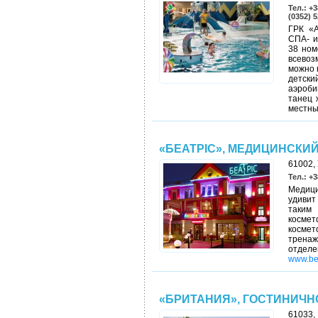
Тел.: +3
(0352) 5
ГРК «А
СПА- и
38 ном
всевоз
можно 
детски
аэроби
танец 
местны
«БЕАТРІС», МЕДИЦИНСКИ
61002, 
Тел.: +3
Медици
удивит
таким
косме
космет
тренаж
отдел
www.be
«БРИТАНИЯ», ГОСТИНИЧН
61033,