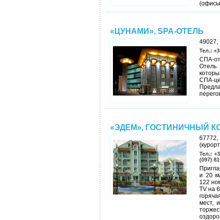
(офисы
«ЦУНАМИ», SPA-ОТЕЛЬ
49027, 
Тел.: +3
СПА-от
Отель 
которы
СПА-ц
Предла
перего
«ЭДЕМ», ГОСТИНИЧНЫЙ К
67772,
(курор
Тел.: +
(097) 8
Пригла
и 20 к
122 но
TV на 
горяча
мест, 
торже
оздоро