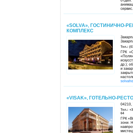
отдых.
анимац
сервис
«SOLVA», ГОСТИНИЧНО-
КОМПЛЕКС
Закарп
Закарп
Тел.: (0
ГРК «С
«Поля
искусс
др.); 
и закар
закрыт
насто
solvaho
«VISAK», ГОТЕЛЬНО-РЕСТ
04210, 
Тел.: +3
64
ГРК «Ві
зони. 
навпр
мистец