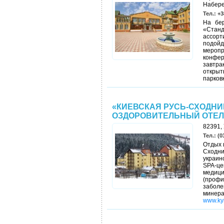
Набере
Тел.: +3
На бер
«Станд
ассорт
подой
меропр
конфер
завтра
откры
парков
«КИЕВСКАЯ РУСЬ-СХОДНИ
ОЗДОРОВИТЕЛЬНЫЙ ОТЕЛЬ
82391, 
Тел.: (0
Отдых 
Сходни
украинс
SPA-це
меди
(проф
заболе
мине
www.ky