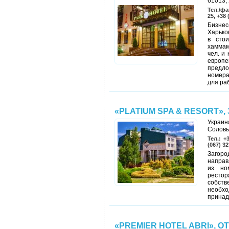
61013, 
Тел./фа
25, +38 
Бизнес
Харько
в стои
хаммам
чел. и
европ
предло
номера
для ра
«PLATIUM SPA & RESORT»
Украин
Соловь
Тел.: +
(067) 3
Загоро
направ
из но
рестор
собст
необхо
принад
«PREMIER HOTEL ABRI», О