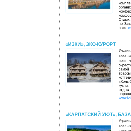
компле
орган
конфе
комфор
Отдых:
по Зак
авто.
w
«ИЗКИ», ЭКО-КУРОРТ
Украина
Тел.: +3
Наш э
окрест
самой 
трассы
котте
«Колыб
кухни.
отдых:
парапл
www.izk
«КАРПАТСКИЙ УЮТ», БАЗ
Украина
Тел.: +3