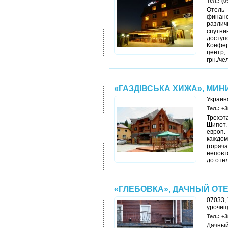
Тел.: (0
Отель
финанс
различ
спутн
доступ
Конфер
центр,
грн./чел
«ГАЗДІВСЬКА ХИЖА», МИН
Украина
Тел.: +3
Трехэт
Шипот.
европ.
каждом
(горяч
неповт
до отел
«ГЛЕБОВКА», ДАЧНЫЙ ОТ
07033, 
урочищ
Тел.: +3
Дачный