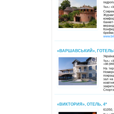
гидроп
Тел.: +3
Совре
Журав
комфо
банкет
веранд
Конфер
брейк
www.bri
«ВАРШАВСЬКИЙ», ГОТЕЛ
Україна
Тел.: +
+38 (09
На тер
Номерн
покращ
зал на
новітн
закрити
Спортз
«ВИКТОРИЯ», ОТЕЛЬ, 4*
61050, 