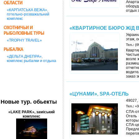
Апарта
ОБЛАСТИ
оборуд
«КАРПАТСЬКА ВЕЖА»,
отдых 
готельно-розважальний
комплекс
«КВАРТИРНОЕ БЮРО Ж/Д 
ОХОТНИЧЬИ И
РЫБОЛОВНЫЕ ТУРЫ
Украин
этаж, 
«TROPHY TRAVEL»
Тел.: (0
РЫБАЛКА
Кварти
Чистые
«ДЕЛЬТА ДНЕПРА»,
возле 
комплекс рыбалки и отдыха
размещ
отчетн
водите
заказ э
«ЦУНАМИ», SPA-ОТЕЛЬ
49027, 
Новые тур. обьекты
Тел.: +3
СПА-от
«LAKE PARK», заміський
Отель 
комплекс
которы
СПА-ц
Предла
перего