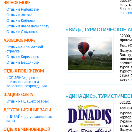
вмести
ЧЕРНОЕ МОРЕ
зону; 
беспл
Отдых в Рыбаковке
hall.co
Отдых в Затоке
Отдых в Коблево
Отдых в Железном порту
«ВИД», ТУРИСТИЧЕСКОЕ 
Отдых в Скадовске
32300,
Драгом
АЗОВСКОЕ МОРЕ
Тел.: (0
Отдых на Арабатской
Экскур
стрелке
Бакоту
Отдых в Кирилловке
живоп
Отдых в Бердянске
романт
туров 
ОТДЫХ ПОД КИЕВОМ
турист
сауна,
«ОРИЯНА», центр
детей.
психологического и
телесного возрождения
ШАЦКИЕ ОЗЕРА
«ДИНАДИС», ТУРИСТИЧЕ
Отдых на Шацких озерах
02132, 
Тел: (04
ДЕГУСТАЦИОННЫЕ ЗАЛЫ
Туроп
«ЧИЗАЙ», дегустационные
корпор
залы
Украин
заказ 
ОТДЫХ В ЧЕРНОВИЦКОЙ
Экску