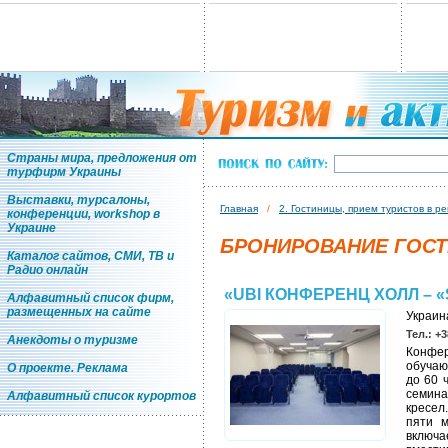
Страны мира, предложения от
турфирм Украины
Выставки, турсалоны,
Главная
/
2. Гостиницы, прием туристов в р
конференции, workshop в
Украине
БРОНИРОВАНИЕ ГОСТ
Каталог сайтов, СМИ, ТВ и
Радио онлайн
«UBI КОНФЕРЕНЦ ХОЛЛ – 
Алфавитный список фирм,
размещенных на сайте
Украина
Тел.: +3
Анекдоты о туризме
Конфе
обучаю
О проекте. Реклама
до 60 
семина
Алфавитный список курортов
кресел
пяти м
включ