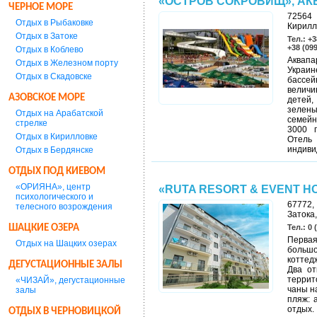
«ОСТРОВ СОКРОВИЩ», АК
ЧЕРНОЕ МОРЕ
72564 
Отдых в Рыбаковке
Кирилл
Отдых в Затоке
Тел.: +3
+38 (09
Отдых в Коблево
Аквапа
Отдых в Железном порту
Украин
Отдых в Скадовске
бассей
величи
АЗОВСКОЕ МОРЕ
детей,
зелены
Отдых на Арабатской
семейн
стрелке
3000 п
Отдых в Кирилловке
Отель
индиви
Отдых в Бердянске
ОТДЫХ ПОД КИЕВОМ
«ОРИЯНА», центр
«RUTA RESORT & EVENT HO
психологического и
67772,
телесного возрождения
Затока,
ШАЦКИЕ ОЗЕРА
Тел.: 0 
Первая
Отдых на Шацких озерах
больш
коттед
ДЕГУСТАЦИОННЫЕ ЗАЛЫ
Два от
террит
«ЧИЗАЙ», дегустационные
чаны н
залы
пляж: 
отдых.
ОТДЫХ В ЧЕРНОВИЦКОЙ