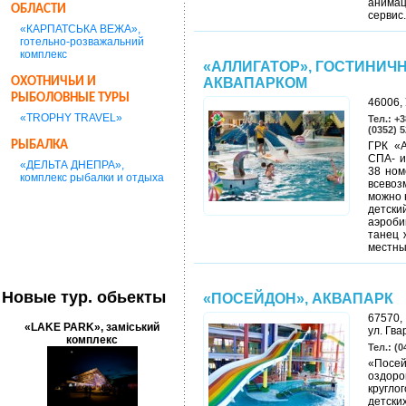
анимац
ОБЛАСТИ
сервис
«КАРПАТСЬКА ВЕЖА»,
готельно-розважальний
комплекс
«АЛЛИГАТОР», ГОСТИНИЧ
ОХОТНИЧЬИ И
АКВАПАРКОМ
РЫБОЛОВНЫЕ ТУРЫ
46006, 
«TROPHY TRAVEL»
Тел.: +3
(0352) 5
РЫБАЛКА
ГРК «А
СПА- и
«ДЕЛЬТА ДНЕПРА»,
38 ном
комплекс рыбалки и отдыха
всевоз
можно 
детски
аэроби
танец 
местны
Новые тур. обьекты
«ПОСЕЙДОН», АКВАПАРК
67570,
«LAKE PARK», заміський
ул. Гва
комплекс
Тел.: (0
«Пос
оздоро
кругло
детски