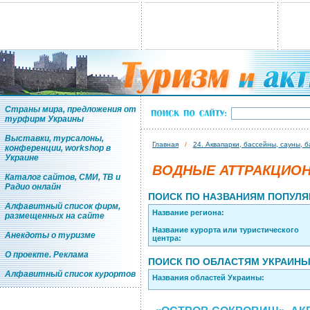
Страны мира, предложения от
турфирм Украины
Выставки, турсалоны,
Главная
/
24. Аквапарки, бассейны, сауны, 
конференции, workshop в
Украине
ВОДНЫЕ АТТРАКЦИОН
Каталог сайтов, СМИ, ТВ и
Радио онлайн
ПОИСК ПО НАЗВАНИЯМ ПОПУЛЯ
Алфавитный список фирм,
Название региона:
размещенных на сайте
Название курорта или туристического
Анекдоты о туризме
центра:
О проекте. Реклама
ПОИСК ПО ОБЛАСТЯМ УКРАИН
Алфавитный список курортов
Названия областей Украины: