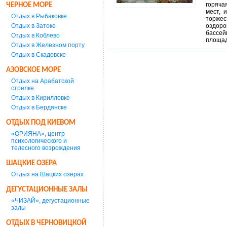
горяча
ЧЕРНОЕ МОРЕ
мест, 
Отдых в Рыбаковке
торже
Отдых в Затоке
оздоро
бассей
Отдых в Коблево
площад
Отдых в Железном порту
Отдых в Скадовске
АЗОВСКОЕ МОРЕ
Отдых на Арабатской
стрелке
Отдых в Кирилловке
Отдых в Бердянске
ОТДЫХ ПОД КИЕВОМ
«ОРИЯНА», центр
психологического и
телесного возрождения
ШАЦКИЕ ОЗЕРА
Отдых на Шацких озерах
ДЕГУСТАЦИОННЫЕ ЗАЛЫ
«ЧИЗАЙ», дегустационные
залы
ОТДЫХ В ЧЕРНОВИЦКОЙ