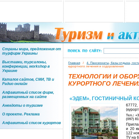
Страны мира, предложения от
турфирм Украины
Выставки, турсалоны,
Главная
/
4. Пансионаты, базы отдыха, гос
конференции, workshop в
курортного лечения и оздоровления
Украине
ТЕХНОЛОГИИ И ОБОР
Каталог сайтов, СМИ, ТВ и
КУРОРТНОГО ЛЕЧЕНИ
Радио онлайн
Алфавитный список фирм,
размещенных на сайте
«ЭДЕМ», ГОСТИНИЧНЫЙ К
67772,
Анекдоты о туризме
(курор
О проекте. Реклама
Тел.: +
(097) 8
Алфавитный список курортов
Пригла
и 20 к
122 но
TV на 