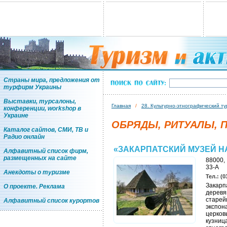
Страны мира, предложения от
турфирм Украины
Выставки, турсалоны,
Главная
/
28. Культурно-этнографический т
конференции, workshop в
Украине
ОБРЯДЫ, РИТУАЛЫ, 
Каталог сайтов, СМИ, ТВ и
Радио онлайн
«ЗАКАРПАТСКИЙ МУЗЕЙ Н
Алфавитный список фирм,
размещенных на сайте
88000, 
33-А
Анекдоты о туризме
Тел.: (0
Закарп
О проекте. Реклама
деревя
старей
Алфавитный список курортов
экспон
церков
кузниц