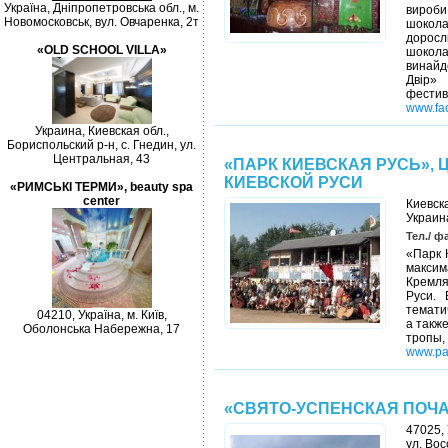
Україна, Дніпропетровська обл., м.
вироби
Новомосковськ, вул. Овчаренка, 2т
шокола
доросл
«OLD SCHOOL VILLA»
шокола
винайд
Двір» 
фести
www.fac
Украина, Киевская обл.,
Бориспольский р-н, с. Гнедин, ул.
Центральная, 43
«ПАРК КИЕВСКАЯ РУСЬ», 
КИЕВСКОЙ РУСИ
«РИМСЬКІ ТЕРМИ», beauty spa
center
Киевск
Украина
Тел./ фа
«Парк 
максим
Кремля
Руси. 
темати
04210, Україна, м. Київ,
а такж
Оболонська Набережна, 17
тропы
www.pa
«СВЯТО-УСПЕНСКАЯ ПОЧ
47025, 
ул. Во