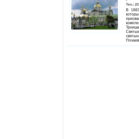
Тел.: (0
В 1883
котор
присва
компле
Троицк
Святые
святы
Почаев