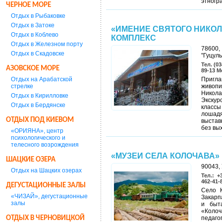
этногр
ЧЕРНОЕ МОРЕ
Отдых в Рыбаковке
Отдых в Затоке
«ИМЕНИЕ СВЯТОГО НИКО
Отдых в Коблево
КОМПЛЕКС
Отдых в Железном порту
78600,
Отдых в Скадовске
"Гуцул
Тел. (03
АЗОВСКОЕ МОРЕ
89-13 М
Отдых на Арабатской
Пригл
стрелке
живопи
Никола
Отдых в Кирилловке
Экскур
Отдых в Бердянске
классы
лошадя
ОТДЫХ ПОД КИЕВОМ
выстав
без вы
«ОРИЯНА», центр
психологического и
телесного возрождения
«МУЗЕИ СЕЛА КОЛОЧАВА»
ШАЦКИЕ ОЗЕРА
90043, 
Отдых на Шацких озерах
Тел.: +
462-41-
ДЕГУСТАЦИОННЫЕ ЗАЛЫ
Село К
«ЧИЗАЙ», дегустационные
Закарп
залы
и быт
«Колоч
ОТДЫХ В ЧЕРНОВИЦКОЙ
педаго