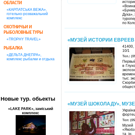
истори
ОБЛАСТИ
«Воина
«КАРПАТСЬКА ВЕЖА»,
«Бунке
готельно-розважальний
Духа»,
комплекс
туропе
по Кол
ОХОТНИЧЬИ И
РЫБОЛОВНЫЕ ТУРЫ
«TROPHY TRAVEL»
«МУЗЕЙ ИСТОРИИ ЕВРЕЕ
41400, 
РЫБАЛКА
10/1
«ДЕЛЬТА ДНЕПРА»,
Тел.: (0
комплекс рыбалки и отдыха
Первый
в Глух
экспоз
времен
тыс. э
Скорби
общест
Новые тур. обьекты
«МУЗЕЙ ШОКОЛАДУ», МУЗ
«LAKE PARK», заміський
Україн
комплекс
фортец
Тел: (05
Музей 
«Якобз
та ін.