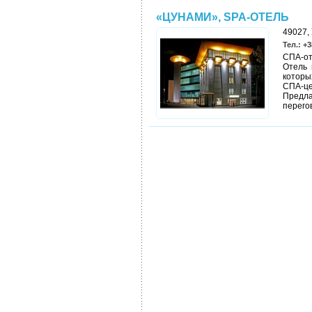
«ЦУНАМИ», SPA-ОТЕЛЬ
49027, 
Тел.: +3
СПА-от
Отель 
которы
СПА-ц
Предла
перего