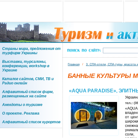
Страны мира, предложения от
турфирм Украины
Выставки, турсалоны,
Главная
/
3. СПА-отели, СПА-туры, красота 
конференции, workshop в
Украине
БАННЫЕ КУЛЬТУРЫ М
Каталог сайтов, СМИ, ТВ и
Радио онлайн
«AQUA PARADISE», ЭЛИТН
Алфавитный список фирм,
размещенных на сайте
Украин
тел.: (0
Анекдоты о туризме
«AQUA 
владен
О проекте. Реклама
от цен
широки
Алфавитный список курортов
снежна
уникал
соли,