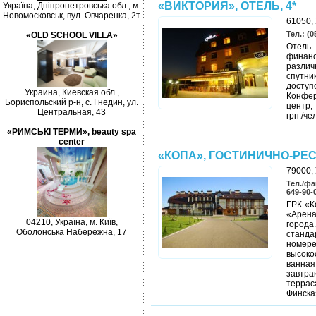
«ВИКТОРИЯ», ОТЕЛЬ, 4*
Україна, Дніпропетровська обл., м.
Новомосковськ, вул. Овчаренка, 2т
61050, 
Тел.: (0
«OLD SCHOOL VILLA»
Отель
финанс
различ
спутн
доступ
Украина, Киевская обл.,
Конфер
Бориспольский р-н, с. Гнедин, ул.
центр,
Центральная, 43
грн./чел
«РИМСЬКІ ТЕРМИ», beauty spa
center
«КОПА», ГОСТИНИЧНО-РЕ
79000, 
Тел./фа
649-90-
ГРК «К
«Арена
04210, Україна, м. Київ,
города
Оболонська Набережна, 17
станда
номер
высоко
ванна
завтра
террас
Финска