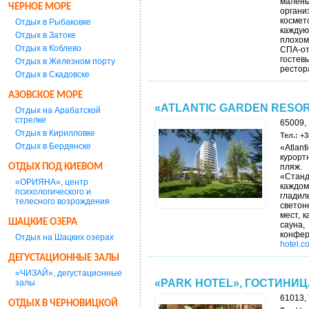
малень
ЧЕРНОЕ МОРЕ
орган
косме
Отдых в Рыбаковке
каждую
Отдых в Затоке
плохом
Отдых в Коблево
СПА-от
гостев
Отдых в Железном порту
ресто
Отдых в Скадовске
АЗОВСКОЕ МОРЕ
«ATLANTIC GARDEN RESORT
Отдых на Арабатской
стрелке
65009, 
Отдых в Кирилловке
Тел.: +3
Отдых в Бердянске
«Atlan
курорт
ОТДЫХ ПОД КИЕВОМ
пляж.
«Станд
«ОРИЯНА», центр
каждом
психологического и
гладил
телесного возрождения
светон
мест, 
ШАЦКИЕ ОЗЕРА
сауна
конфе
Отдых на Шацких озерах
hotel.c
ДЕГУСТАЦИОННЫЕ ЗАЛЫ
«ЧИЗАЙ», дегустационные
«PARK HOTEL», ГОСТИНИЦА
залы
61013, 
ОТДЫХ В ЧЕРНОВИЦКОЙ