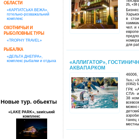
Тел./фа
ОБЛАСТИ
25, +38 
«КАРПАТСЬКА ВЕЖА»,
Бизнес
готельно-розважальний
Харько
комплекс
в стои
хаммам
чел. и
ОХОТНИЧЬИ И
европ
РЫБОЛОВНЫЕ ТУРЫ
предло
«TROPHY TRAVEL»
номера
для ра
РЫБАЛКА
«ДЕЛЬТА ДНЕПРА»,
комплекс рыбалки и отдыха
«АЛЛИГАТОР», ГОСТИНИЧ
АКВАПАРКОМ
46006, 
Тел.: +3
(0352) 5
ГРК «А
СПА- и
38 ном
Новые тур. обьекты
всевоз
можно 
детски
«LAKE PARK», заміський
аэроби
комплекс
танец 
местны