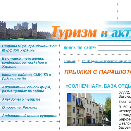
Страны мира, предложения от
турфирм Украины
Выставки, турсалоны,
Главная
/
12. Воздушные приключения, поле
конференции, workshop в
Украине
ПРЫЖКИ С ПАРАШЮТ
Каталог сайтов, СМИ, ТВ и
Радио онлайн
«СОЛНЕЧНАЯ», БАЗА ОТД
Алфавитный список фирм,
размещенных на сайте
67772, 
Затока,
Анекдоты о туризме
Тел.: +3
В 60 к
О проекте. Реклама
катего
«Станд
Алфавитный список курортов
Бар-р
шезлон
бассей