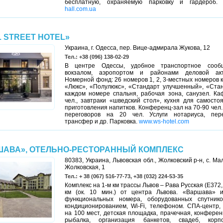
бесплатную, охраняемую парковку и гардероб
hall.com.ua
 STREET HOTEL»
Украина, г. Одесса, пер. Вице-адмирала Жукова, 12
Тел.: +38 (096) 138-02-29
В центре Одессы, удобное транспортное сооб
вокзалом, аэропортом и районами деловой акт
Номерной фонд: 26 номеров 1, 2, 3-местных номеров 
«Люкс», «Полулюкс», «Стандарт улучшенный», «Стан
каждом номере спальня, рабочая зона, санузел. Ка
чел., завтраки «шведский стол», кухня для самосто
приготовления напитков. Конференц-зал на 70-90 чел.
переговоров на 20 чел. Услуги нотариуса, пере
трансфер и др. Парковка.
www.ws-hotel.com
ШАВА», ОТЕЛЬНО-РЕСТОРАННЫЙ КОМПЛЕКС
80383, Украина, Львовская обл., Жолковский р-н, с. Мал
Жолковская, 1
Тел.: + 38 (067) 516-77-73, +38 (032) 224-53-35
Комплекс на 1-м км трассы Львов – Рава Русская (Е372, 
км (ок. 10 мин.) от центра Львова. «Варшава» 
функциональных номера, оборудованных спутник
кондиционированием, Wi-Fi, телефоном. СПА-центр,
на 100 мест, детская площадка, прачечная, конферен
рыбалка, организация банкетов, свадеб, корпо