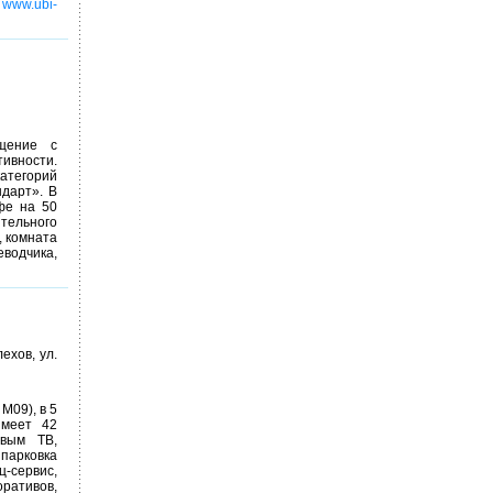
.
www.ubi-
щение с
ивности.
категорий
дарт». В
фе на 50
ятельного
, комната
водчика,
ехов, ул.
М09), в 5
имеет 42
овым ТВ,
 парковка
ц-сервис,
ративов,