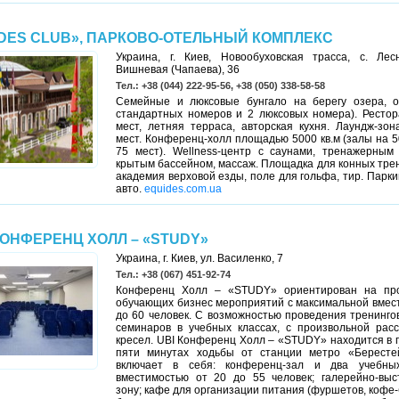
DES CLUB», ПАРКОВО-ОТЕЛЬНЫЙ КОМПЛЕКС
Украина, г. Киев, Новообуховская трасса, с. Лесн
Вишневая (Чапаева), 36
Тел.: +38 (044) 222-95-56, +38 (050) 338-58-58
Семейные и люксовые бунгало на берегу озера, о
стандартных номеров и 2 люксовых номера). Рестор
мест, летняя терраса, авторская кухня. Лаундж-зо
мест. Конференц-холл площадью 5000 кв.м (залы на 5
75 мест). Wellness-центр с саунами, тренажерным
крытым бассейном, массаж. Площадка для конных тре
академия верховой езды, поле для гольфа, тир. Парки
авто.
equides.com.ua
КОНФЕРЕНЦ ХОЛЛ – «STUDY»
Украина, г. Киев, ул. Василенко, 7
Тел.: +38 (067) 451-92-74
Конференц Холл – «STUDY» ориентирован на пр
обучающих бизнес мероприятий с максимальной вмес
до 60 человек. С возможностью проведения тренинго
семинаров в учебных классах, с произвольной расс
кресел. UBI Конференц Холл – «STUDY» находится в г.
пяти минутах ходьбы от станции метро «Бересте
включает в себя: конференц-зал и два учебны
вместимостью от 20 до 55 человек; галерейно-выс
зону; кафе для организации питания (фуршетов, кофе-