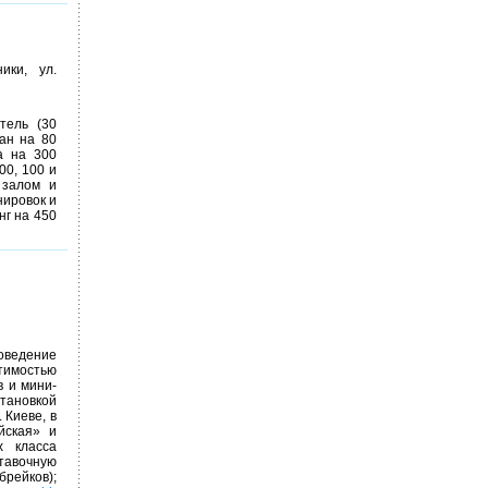
ики, ул.
тель (30
ан на 80
на на 300
00, 100 и
 залом и
нировок и
нг на 450
оведение
тимостью
в и мини-
тановкой
 Киеве, в
йская» и
х класса
тавочную
брейков);