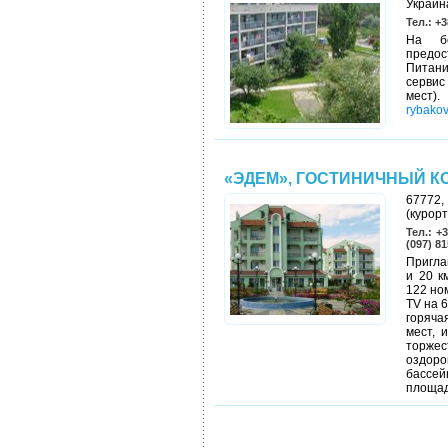
Украин
Тел.: +3
На бе
предос
Питани
сервис 
мест).
rybakov
«ЭДЕМ», ГОСТИНИЧНЫЙ К
67772,
(курор
Тел.: +
(097) 8
Пригла
и 20 к
122 но
TV на 
горяча
мест, 
торже
оздоро
бассей
площад