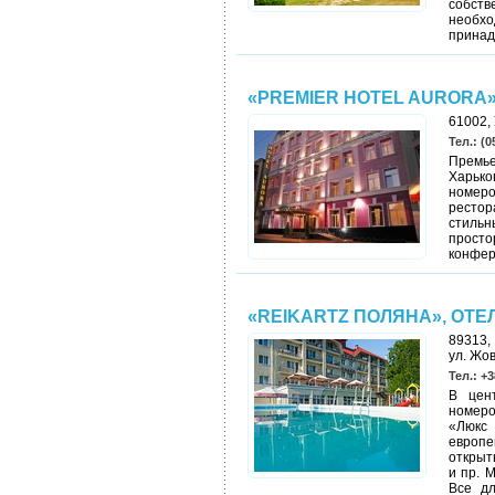
собст
необхо
принад
«PREMIER HOTEL AURORA
61002, 
Тел.: (0
Премье
Харько
номеро
рестор
стильн
прост
конфер
«REIKARTZ ПОЛЯНА», ОТЕ
89313, 
ул. Жо
Тел.: +3
В цент
номеро
«Люкс
европе
открыт
и пр. 
Все д