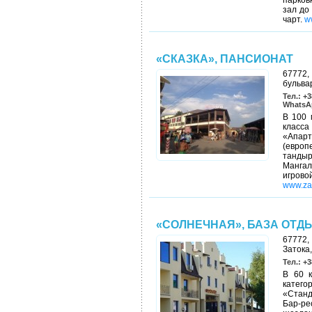
парков
зал до
чарт.
w
«СКАЗКА», ПАНСИОНАТ
67772,
бульва
Тел.: +3
WhatsAp
В 100 
класс
«Апарт
(европ
тандыр
Мангал
игрово
www.za
«СОЛНЕЧНАЯ», БАЗА ОТД
67772, 
Затока,
Тел.: +3
В 60 к
катего
«Станд
Бар-р