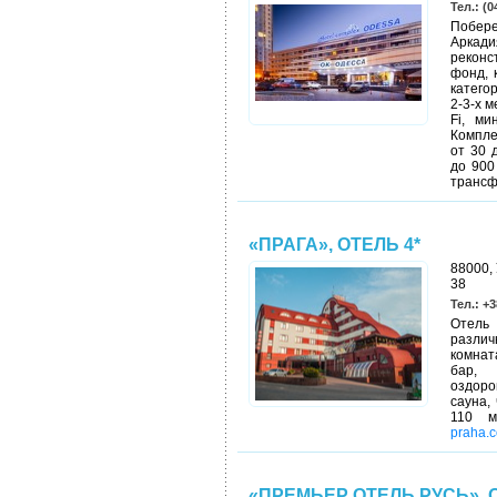
Тел.: (0
Побере
Аркад
реконс
фонд, 
катего
2-3-х 
Fi, ми
Компле
от 30 
до 900
трансф
«ПРАГА», ОТЕЛЬ 4*
88000, 
38
Тел.: +3
Отель
различ
комнат
бар, 
оздоро
сауна,
110 м
praha.
«ПРЕМЬЕР ОТЕЛЬ РУСЬ», 