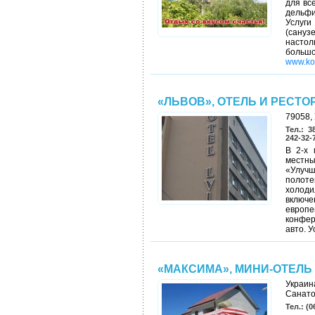
для вс
дельфи
Услуги
(сануз
настол
большо
www.ko
«ЛЬВОВ», ОТЕЛЬ И РЕСТО
79058, 
Тел.: 3
242-32-7
В 2-х 
местн
«Улучш
полоте
холоди
включе
европ
конфер
авто. У
«МАКСИМА», МИНИ-ОТЕЛЬ
Украина
Санато
Тел.: (0