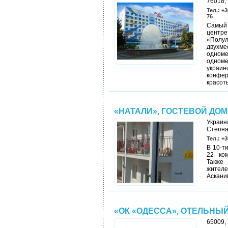
76018, 
Тел.: +3
76
Самый 
центре
«Пол
двухм
одноме
одноме
украи
конфер
красоты
«НАТАЛИ», ГОСТЕВОЙ ДОМ
Украина
Степна
Тел.: +3
В 10-т
22 ком
Также
жителе
Аскани
«ОК «ОДЕССА», ОТЕЛЬНЫ
65009, 