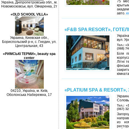
75 мес
Україна, Дніпропетровська обл., м.
крытым
Новомосковськ, вул. Овчаренка, 2т
академ
авто.
e
«OLD SCHOOL VILLA»
«F&B SPA RESORT», ГОТЕЛ
Україна
Украина, Киевская обл.,
вул. У
Бориспольский р-н, с. Гнедин, ул.
Тел.: +3
Центральная, 43
(068) 7
Біля п
«РИМСЬКІ ТЕРМИ», beauty spa
корпуса
center
Літні 
фінськ
закрит
кімната
«PLATIUM SPA & RESORT»
04210, Україна, м. Київ,
Оболонська Набережна, 17
Украин
Соловь
Тел.: +
(067) 3
Загоро
направ
из но
рестор