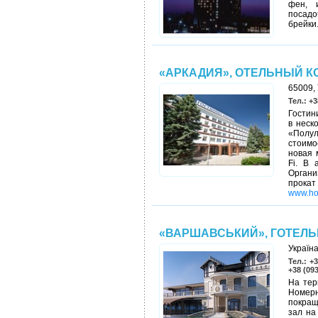
фен, 
посадо
брейки
«АРКАДИЯ», ОТЕЛЬНЫЙ К
65009, 
Тел.: +3
Гостин
в неск
«Полу
стоимо
новая 
Fi. В 
Органи
прокат
www.ho
«ВАРШАВСЬКИЙ», ГОТЕЛ
Україна
Тел.: +
+38 (09
На тер
Номерн
покращ
зал на