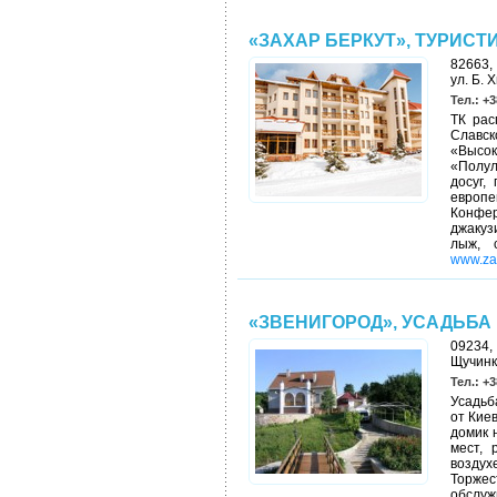
«ЗАХАР БЕРКУТ», ТУРИС
82663,
ул. Б. 
Тел.: +3
ТК рас
Славск
«Высок
«Полу
досуг,
европе
Конфер
джакуз
лыж, 
www.za
«ЗВЕНИГОРОД», УСАДЬБА
09234,
Щучинка
Тел.: +3
Усадьб
от Кие
домик 
мест, 
воздух
Торжес
обсл