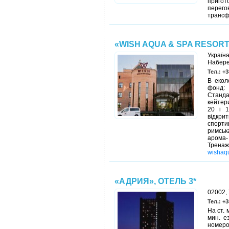
пригот
перего
трансф
«WISH AQUA & SPA RESOR
Україн
Набере
Тел.: +3
В екол
фонд: 
Станд
кейтери
20 і 1
відкр
спорти
римськ
арома-
Тренаж
wishaq
«АДРИЯ», ОТЕЛЬ 3*
02002, 
Тел.: +3
На ст. 
мин. е
номеро