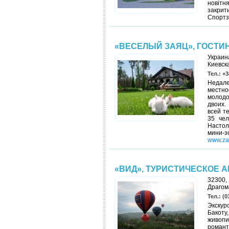
новітн
закрити
Спортз
«ВЕСЕЛЫЙ ЗАЯЦ», ГОСТ
Украин
Киевска
Тел.: +3
Недале
местно
молодо
двоих.
всей т
35 чел
Настол
мини-з
www.za
«ВИД», ТУРИСТИЧЕСКОЕ 
32300,
Драгом
Тел.: (0
Экскур
Бакоту
живоп
романт