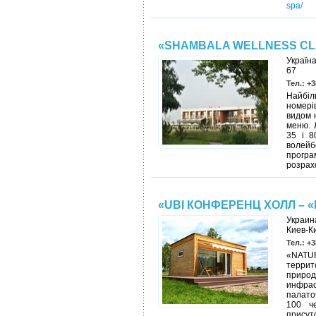
spa/
«SHAMBALA WELLNESS CL
Україна
67
Тел.: +3
Найбіл
номері
видом н
меню. 
35 і 8
волейб
програм
розрах
«UBI КОНФЕРЕНЦ ХОЛЛ – 
Украина
Киев-К
Тел.: +3
«NATU
террит
приро
инфра
палато
100 ч
присут