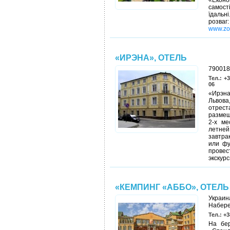
«Еконо
самості
їдальн
розва
www.zo
«ИРЭНА», ОТЕЛЬ
790018,
Тел.: +3
06
«Ирэн
Львов
отрест
размещ
2-х ме
летне
завтра
или фу
провес
экскурс
«КЕМПИНГ «АББО», ОТЕЛЬ
Украин
Набере
Тел.: +3
На бер