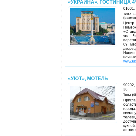
«УКРАИНА», ГОСТИНИЦА 4
01001, 
Тел.: +
(разме
Центр 
Номер
«Станд
чел. 
перего
69 мес
дворе
Национ
ночные
www.ukr
«УЮТ», МОТЕЛЬ
90202, 
36
Teл.: (0
Пригла
област
города
всеми 
телев
доступ
кухне
автост