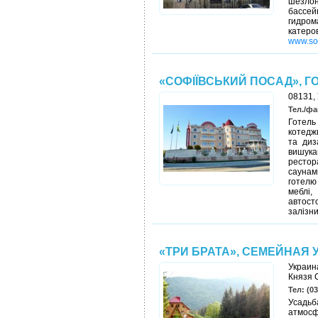
шезлон
бассей
гидром
катеро
www.so
«СОФІЇВСЬКИЙ ПОСАД», Г
08131, 
Тел./фак
Готель
котеджн
та диз
вишука
рестор
саунам
готелю
меблі,
автос
залізни
«ТРИ БРАТА», СЕМЕЙНАЯ
Украина
Князя 
Тел: (03
Усадьб
атмосф