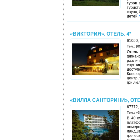
туров 
турист
сауна,
детей.
«ВИКТОРИЯ», ОТЕЛЬ, 4*
61050, 
Тел.: (0
Отель
финанс
различ
спутн
доступ
Конфер
центр,
грн./чел
«ВИЛЛА САНТОРИНИ», ОТ
67772, 
Тел.: +3
В 40 к
платфо
номеро
ландш
гречес