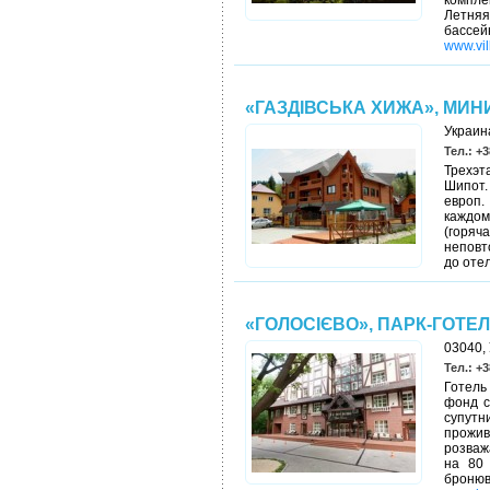
компле
Летняя
басс
www.vil
«ГАЗДІВСЬКА ХИЖА», МИН
Украина
Тел.: +3
Трехэт
Шипот.
европ.
каждом
(горяч
неповт
до отел
«ГОЛОСІЄВО», ПАРК-ГОТЕ
03040, 
Тел.: +3
Готель
фонд с
супутни
прожив
розваж
на 80 
броню