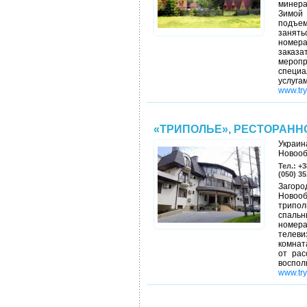
минера
Зимой
подъем
занят
номера
заказ
меропр
специа
услуга
www.try
«ТРИПОЛЬЕ», РЕСТОРАН
Украин
Новооб
Тел.: +3
(050) 3
Загоро
Новоо
трипо
спальн
номера
телеви
комнат
от рас
воспол
www.try