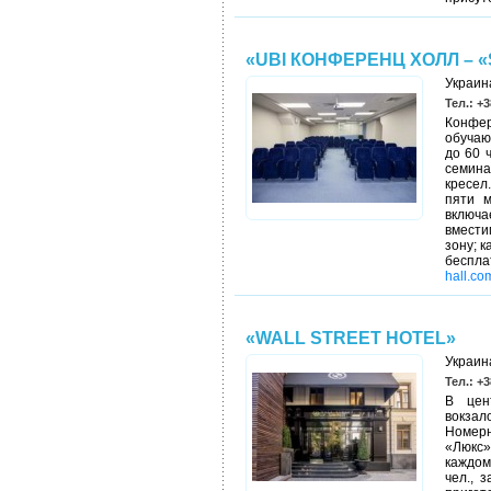
«UBI КОНФЕРЕНЦ ХОЛЛ – 
Украина
Тел.: +3
Конфе
обучаю
до 60 
семина
кресел
пяти м
включ
вмести
зону; 
беспл
hall.co
«WALL STREET HOTEL»
Украина
Тел.: +3
В цен
вокза
Номерн
«Люкс»
каждом
чел., 