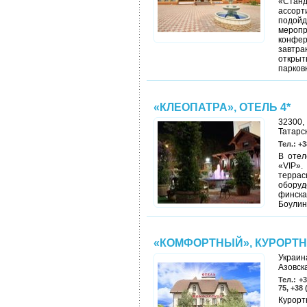
«Станд
ассорт
подой
меропр
конфер
завтра
откры
парков
«КЛЕОПАТРА», ОТЕЛЬ 4*
32300,
Татарск
Тел.: +3
В отел
«VIP».
террас
обору
финска
Боулинг
«КОМФОРТНЫЙ», КУРОРТ
Украин
Азовска
Тел.: +3
75, +38 
Курорт