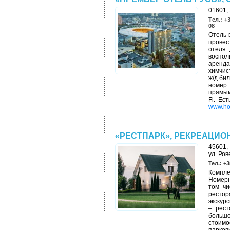
01601, 
Tел.: +3
08
Отель 
провес
отеля 
воспол
аренда
химчис
ж/д би
номер.
прямым
Fi. Ес
www.hot
«РЕСТПАРК», РЕКРЕАЦИ
45601,
ул. Ров
Тел.: +3
Компле
Номерн
том чи
рестор
экскур
– рест
большо
стоимо