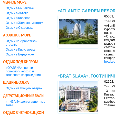
ЧЕРНОЕ МОРЕ
Отдых в Рыбаковке
«ATLANTIC GARDEN RESORT
Отдых в Затоке
65009, 
Отдых в Коблево
Тел.: +3
Отдых в Железном порту
«Atlan
Отдых в Скадовске
курорт
пляж.
АЗОВСКОЕ МОРЕ
«Станд
каждом
Отдых на Арабатской
гладил
стрелке
светон
Отдых в Кирилловке
мест, 
Отдых в Бердянске
сауна
конфе
hotel.c
ОТДЫХ ПОД КИЕВОМ
«ОРИЯНА», центр
психологического и
телесного возрождения
«BRATISLAVA», ГОСТИНИ
02192, 
ШАЦКИЕ ОЗЕРА
Тел.: +3
Отдых на Шацких озерах
13-эта
Киева,
ДЕГУСТАЦИОННЫЕ ЗАЛЫ
Рестор
«ЧИЗАЙ», дегустационные
комфор
залы
тренаж
ОТДЫХ В ЧЕРНОВИЦКОЙ