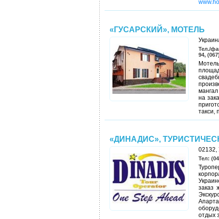
www.ho
«ГУСАРСКИЙ», МОТЕЛЬ
Украина
Тел./фа
94, (067
Мотель
площад
сваде
произв
мангал
на зак
пригот
такси, 
«ДИНАДИС», ТУРИСТИЧЕ
02132, 
Тел: (04
Туроп
корпор
Украин
заказ 
Экску
Апарта
оборуд
отдых 