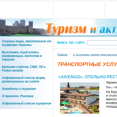
Страны мира, предложения от
турфирм Украины
Выставки, турсалоны,
Главная
/
2. Гостиницы, прием туристов в р
конференции, workshop в
Украине
ТРАНСПОРТНЫЕ УСЛ
Каталог сайтов, СМИ, ТВ и
Радио онлайн
«AIVENGO», ОТЕЛЬНО-РЕ
Алфавитный список фирм,
размещенных на сайте
Украина
Тел.: +3
Анекдоты о туризме
На Бер
и отап
О проекте. Реклама
манга
конфер
Алфавитный список курортов
площадк