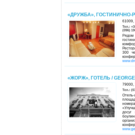
«ДРУЖБА», ГОСТИНИЧНО-
61009, 
Тел.: +3
(096) 19
Рядом 
гости
комфор
Рестор
300 че
конфе
www.dr
«ЖОРЖ», ГОТЕЛЬ / GEORG
79000, 
Тел.: (0
Отель
площад
номер
«Улучш
досуг 
боулинг
органи
конф
www.ge