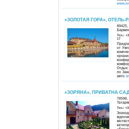
www.zv
«ЗОЛОТАЯ ГОРА», ОТЕЛЬ-
89425,
Барвин
Тел.: +3
17
Предла
от Ужг
компле
орган
конфе
комфор
Отдых:
по Зак
авто.
w
«ЗОРЯНА», ПРИВАТНА СА
78596,
Татарів
Тел.: +3
Знаход
відпоч
місткі
категор