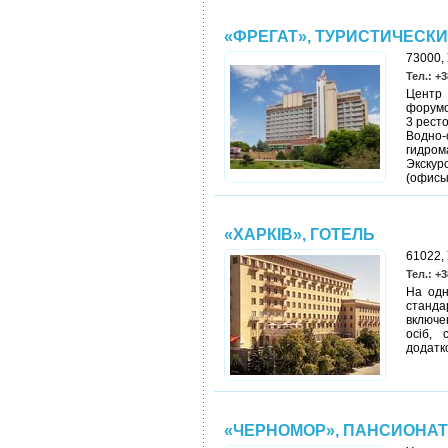
«ФРЕГАТ», ТУРИСТИЧЕСКИ
73000, 
Тел.: +3
Центр 
форумо
3 рест
Водно-
гидром
Экскур
(офисы
«ХАРКІВ», ГОТЕЛЬ
61022, 
Тел.: +3
На одн
станда
включен
осіб, 
додатко
«ЧЕРНОМОР», ПАНСИОНАТ