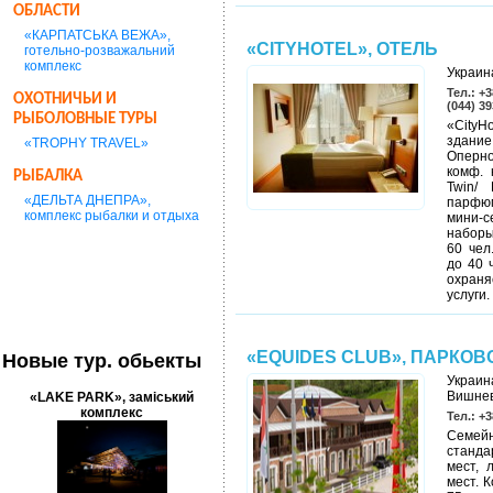
ОБЛАСТИ
«КАРПАТСЬКА ВЕЖА»,
«CITYHOTEL», ОТЕЛЬ
готельно-розважальний
комплекс
Украина
Тел.: +3
ОХОТНИЧЬИ И
(044) 3
РЫБОЛОВНЫЕ ТУРЫ
«CityH
здание
«TROPHY TRAVEL»
Оперно
комф. 
РЫБАЛКА
Twin/
«ДЕЛЬТА ДНЕПРА»,
парфюм
комплекс рыбалки и отдыха
мини-
наборы
60 чел
до 40 
охраня
услуги.
«EQUIDES CLUB», ПАРКО
Новые тур. обьекты
Украин
Вишнев
«LAKE PARK», заміський
комплекс
Тел.: +3
Семейн
станда
мест, 
мест. 