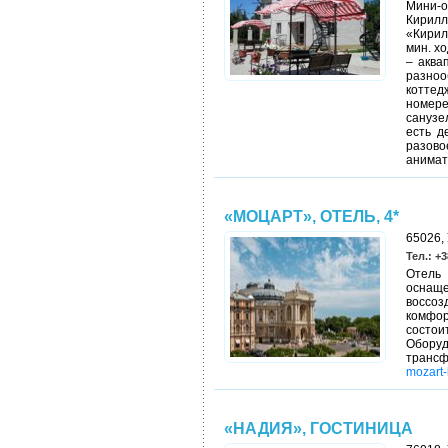
Мини-
Кирил
«Кирил
мин. х
– аква
разноо
коттед
номере
санузел
есть д
разово
анимат
«МОЦАРТ», ОТЕЛЬ, 4*
65026, 
Тел.: +3
Отель
оснащ
воссо
комфор
состои
Оборуд
трансф
mozart-
«НАДИЯ», ГОСТИНИЦА