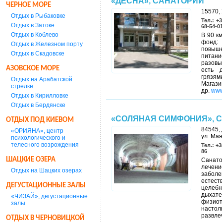
«ДЕСНА», САНАТОРИЙ
ЧЕРНОЕ МОРЕ
15570, 
Отдых в Рыбаковке
Тел.: +
Отдых в Затоке
68-54-0
Отдых в Коблево
В 90 к
фонд:
Отдых в Железном порту
повыше
Отдых в Скадовске
питани
разовы
АЗОВСКОЕ МОРЕ
есть 
грязям
Отдых на Арабатской
Магази
стрелке
др.
www
Отдых в Кирилловке
Отдых в Бердянске
«СОЛЯНАЯ СИМФОНИЯ», 
ОТДЫХ ПОД КИЕВОМ
84545, 
«ОРИЯНА», центр
ул. Мая
психологического и
телесного возрождения
Тел.: +3
86
ШАЦКИЕ ОЗЕРА
Санато
лечени
Отдых на Шацких озерах
заболе
естест
ДЕГУСТАЦИОННЫЕ ЗАЛЫ
целеб
дыхат
«ЧИЗАЙ», дегустационные
физиот
залы
настол
развле
ОТДЫХ В ЧЕРНОВИЦКОЙ