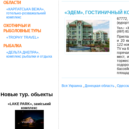
ОБЛАСТИ
«КАРПАТСЬКА ВЕЖА»,
«ЭДЕМ», ГОСТИНИЧНЫЙ К
готельно-розважальний
комплекс
67772,
(курор
ОХОТНИЧЬИ И
Тел.: +
РЫБОЛОВНЫЕ ТУРЫ
(097) 8
Пригла
«TROPHY TRAVEL»
и 20 к
122 но
РЫБАЛКА
TV на 
«ДЕЛЬТА ДНЕПРА»,
горяча
комплекс рыбалки и отдыха
мест, 
торже
оздоро
бассей
площад
Вся Украина
,
Донецкая область
,
Одесск
Новые тур. обьекты
«LAKE PARK», заміський
комплекс