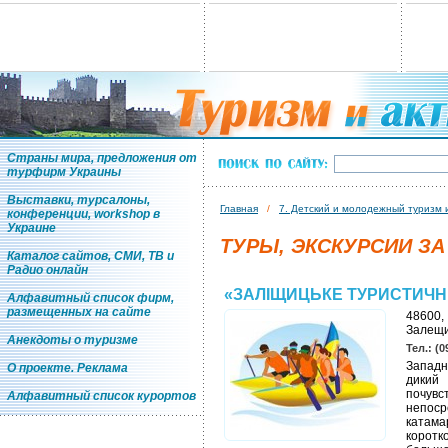
Страны мира, предложения от
турфирм Украины
Выставки, турсалоны,
Главная
/
7. Детский и молодежный туризм 
конференции, workshop в
Украине
ТУРЫ, ЭКСКУРСИИ З
Каталог сайтов, СМИ, ТВ и
Радио онлайн
«ЗАЛІЩИЦЬКЕ ТУРИСТИЧН
Алфавитный список фирм,
размещенных на сайте
48600,
Залещи
Анекдоты о туризме
Тел.: (0
Западн
О проекте. Реклама
дикий
почув
Алфавитный список курортов
непоср
катама
корот