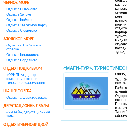
больш
ЧЕРНОЕ МОРЕ
разноо
каньон
Отдых в Рыбаковке
семейн
Отдых в Затоке
реке 
Отдых в Коблево
возмож
получи
Отдых в Железном порту
отдыха
Отдых в Скадовске
Корпо
тури
АЗОВСКОЕ МОРЕ
Индиви
студен
Отдых на Арабатской
походи
стрелке
Тунис, 
Отдых в Кирилловке
Отдых в Бердянске
«МАГИ-ТУР», ТУРИСТИЧЕ
ОТДЫХ ПОД КИЕВОМ
69035, 
«ОРИЯНА», центр
психологического и
Тел.: (
телесного возрождения
(095) 0
Работа
ШАЦКИЕ ОЗЕРА
зимни
Оздор
Отдых на Шацких озерах
европе
Польша
ДЕГУСТАЦИОННЫЕ ЗАЛЫ
в жарк
Турция
«ЧИЗАЙ», дегустационные
оформл
залы
ОТДЫХ В ЧЕРНОВИЦКОЙ