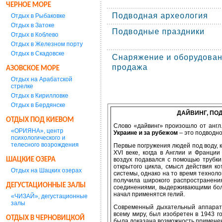
ЧЕРНОЕ МОРЕ
Подводная археология
Отдых в Рыбаковке
Отдых в Затоке
Подводные праздники
Отдых в Коблево
Отдых в Железном порту
Отдых в Скадовске
Снаряжение и оборудован
продажа
АЗОВСКОЕ МОРЕ
Отдых на Арабатской
стрелке
Отдых в Кирилловке
Отдых в Бердянске
ДАЙВИНГ, ПО
ОТДЫХ ПОД КИЕВОМ
Слово «дайвинг» произошло от англ.
«ОРИЯНА», центр
Украине и за рубежом
– это подводн
психологического и
телесного возрождения
Первые погружения людей под воду, 
XVI веке, когда в Англии и Франци
ШАЦКИЕ ОЗЕРА
воздух подавался с помощью трубки
открытого цикла, смысл действия ко
Отдых на Шацких озерах
системы, однако на то время техноло
получила широкого распространени
ДЕГУСТАЦИОННЫЕ ЗАЛЫ
соединениями, выдерживающими бол
начал применятся гелий.
«ЧИЗАЙ», дегустационные
залы
Современный дыхательный аппарат
всему миру, был изобретен в 1943 г
ОТДЫХ В ЧЕРНОВИЦКОЙ
была доказана возможность применен