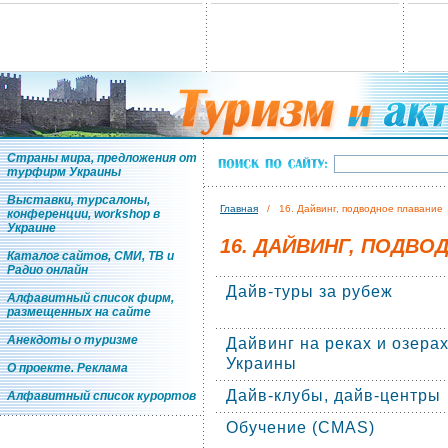
Страны мира, предложения от
турфирм Украины
Выставки, турсалоны,
Главная
/ 16. Дайвинг, подводное плавание
конференции, workshop в
Украине
16. ДАЙВИНГ, ПОДВО
Каталог сайтов, СМИ, ТВ и
Радио онлайн
Дайв-туры за рубеж
Алфавитный список фирм,
размещенных на сайте
Анекдоты о туризме
Дайвинг на реках и озера
Украины
О проекте. Реклама
Дайв-клубы, дайв-центры
Алфавитный список курортов
Обучение (CMAS)