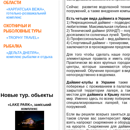
ОБЛАСТИ
Сейчас развитие водолазной техни
«КАРПАТСЬКА ВЕЖА»,
погружений, а также внедрения комп
готельно-розважальний
комплекс
Есть четыре вида дайвинга в Украин
1) Рекреационный дайвинг – подводн
ОХОТНИЧЬИ И
любителями. Максимальная глубина п
2) Технический дайвинг (ИАНДТ) – по
РЫБОЛОВНЫЕ ТУРЫ
досягаемости солнечных лучей. Треб
«TROPHY TRAVEL»
3) Профессиональный – вид дайвинга
4) Спортивный дайвинг – тренировки,
РЫБАЛКА
заключаются в прохождении предлож
«ДЕЛЬТА ДНЕПРА»,
Для того чтобы сделать наше пог
комплекс рыбалки и отдыха
элементарные правила и иметь оп
Практически во всех крупных города
центры, которые занимаются обу
погружений. Обучение проходит в вид
непосредственно в водоемах.
Дайвинг-клубы в Украине
также
побережье с проживанием в палатка
закрытой территории лагеря, а та
Новые тур. обьекты
местом для
дайвинга в Крыму
являе
мир. Именно здесь по всему побережь
специализированных лагерей, так
«LAKE PARK», заміський
погружений.
комплекс
Если вы решили всерьез заняться да
таком случае вас заинтересует
про
взять напрокат снаряжение и оборуд
на курорте. Снаряжение для дайви