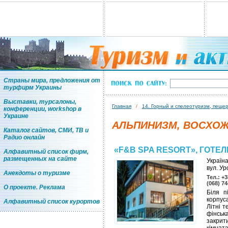
Страны мира, предложения от
турфирм Украины
Выставки, турсалоны,
Главная
/
14. Горный и спелеотуризм, пеще
конференции, workshop в
Украине
АЛЬПИНИЗМ, ВОСХОЖ
Каталог сайтов, СМИ, ТВ и
Радио онлайн
«F&B SPA RESORT», ГОТЕЛ
Алфавитный список фирм,
размещенных на сайте
Україна
вул. У
Анекдоты о туризме
Тел.: +3
(068) 7
О проекте. Реклама
Біля п
корпуса
Алфавитный список курортов
Літні 
фінськ
закрит