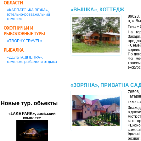
ОБЛАСТИ
«ВЫШКА», КОТТЕДЖ
«КАРПАТСЬКА ВЕЖА»,
готельно-розважальний
89023,
комплекс
н, с. В
Тел.: + 
ОХОТНИЧЬИ И
На го
РЫБОЛОВНЫЕ ТУРЫ
Закар
«TROPHY TRAVEL»
предл
«Семе
сервис.
РЫБАЛКА
По дог
«ДЕЛЬТА ДНЕПРА»,
4-х ме
комплекс рыбалки и отдыха
трассы
экскурс
«ЗОРЯНА», ПРИВАТНА СА
78596,
Татарів
Новые тур. обьекты
Тел.: +3
Знаход
відпоч
«LAKE PARK», заміський
місткі
комплекс
категор
«Еконо
самості
їдальн
розва