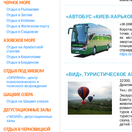
кімната
ЧЕРНОЕ МОРЕ
Отдых в Рыбаковке
Отдых в Затоке
«АВТОБУС «КИЕВ-ХАРЬКО
Отдых в Коблево
+38 (098
Отдых в Железном порту
Коротк
Отдых в Скадовске
точки,
як міс
АЗОВСКОЕ МОРЕ
зверта
планува
Отдых на Арабатской
справд
стрелке
https:/
Отдых в Кирилловке
Отдых в Бердянске
ОТДЫХ ПОД КИЕВОМ
«ВИД», ТУРИСТИЧЕСКОЕ 
«ОРИЯНА», центр
32300,
психологического и
Драгом
телесного возрождения
Тел.: (0
ШАЦКИЕ ОЗЕРА
Экскур
Бакоту
Отдых на Шацких озерах
живоп
романт
ДЕГУСТАЦИОННЫЕ ЗАЛЫ
туров 
турист
«ЧИЗАЙ», дегустационные
сауна,
залы
детей.
ОТДЫХ В ЧЕРНОВИЦКОЙ