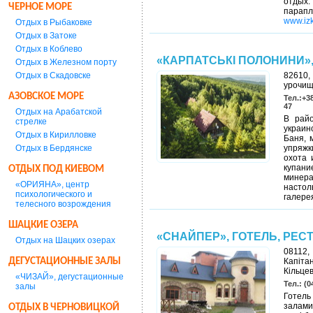
отдых:
ЧЕРНОЕ МОРЕ
парапл
www.izk
Отдых в Рыбаковке
Отдых в Затоке
Отдых в Коблево
«КАРПАТСЬКІ ПОЛОНИНИ»
Отдых в Железном порту
Отдых в Скадовске
82610,
урочищ
АЗОВСКОЕ МОРЕ
Тел.:+38
47
Отдых на Арабатской
В райо
стрелке
украин
Отдых в Кирилловке
Баня, 
Отдых в Бердянске
упряжк
охота 
купан
ОТДЫХ ПОД КИЕВОМ
минер
«ОРИЯНА», центр
настол
психологического и
галере
телесного возрождения
ШАЦКИЕ ОЗЕРА
«СНАЙПЕР», ГОТЕЛЬ, РЕС
Отдых на Шацких озерах
08112,
ДЕГУСТАЦИОННЫЕ ЗАЛЫ
Капітан
Кільцев
«ЧИЗАЙ», дегустационные
Тел.: (0
залы
Готель
залами
ОТДЫХ В ЧЕРНОВИЦКОЙ