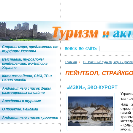
Страны мира, предложения от
турфирм Украины
Выставки, турсалоны,
Главная
/
19. Военный туризм, игры и развл
конференции, workshop в
Украине
ПЕЙНТБОЛ, СТРАЙКБ
Каталог сайтов, СМИ, ТВ и
Радио онлайн
«ИЗКИ», ЭКО-КУРОРТ
Алфавитный список фирм,
размещенных на сайте
Украина
Тел.: +3
Анекдоты о туризме
Наш э
окрест
О проекте. Реклама
самой 
трассы
Алфавитный список курортов
котте
«Колыб
кухни.