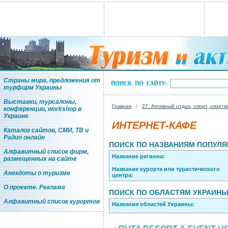
Страны мира, предложения от
турфирм Украины
Выставки, турсалоны,
Главная
/
27. Активный отдых, спорт, спорт
конференции, workshop в
Украине
ИНТЕРНЕТ-КАФЕ
Каталог сайтов, СМИ, ТВ и
Радио онлайн
ПОИСК ПО НАЗВАНИЯМ ПОПУЛЯ
Алфавитный список фирм,
Название региона:
размещенных на сайте
Название курорта или туристического
Анекдоты о туризме
центра:
О проекте. Реклама
ПОИСК ПО ОБЛАСТЯМ УКРАИН
Алфавитный список курортов
Названия областей Украины: