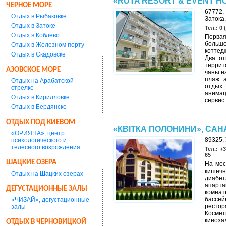
«RUTA RESORT & EVENT HO
ЧЕРНОЕ МОРЕ
67772,
Отдых в Рыбаковке
Затока,
Отдых в Затоке
Тел.: 0 
Отдых в Коблево
Первая
больш
Отдых в Железном порту
коттед
Отдых в Скадовске
Два от
террит
АЗОВСКОЕ МОРЕ
чаны н
пляж: 
Отдых на Арабатской
отдых.
стрелке
анимац
Отдых в Кирилловке
сервис
Отдых в Бердянске
ОТДЫХ ПОД КИЕВОМ
«КВІТКА ПОЛОНИНИ», СА
«ОРИЯНА», центр
89325, 
психологического и
телесного возрождения
Тел.: +
65
ШАЦКИЕ ОЗЕРА
На мес
кишечн
Отдых на Шацких озерах
диабе
апарта
ДЕГУСТАЦИОННЫЕ ЗАЛЫ
комнат
бассе
«ЧИЗАЙ», дегустационные
рестор
залы
Космет
киноза
ОТДЫХ В ЧЕРНОВИЦКОЙ