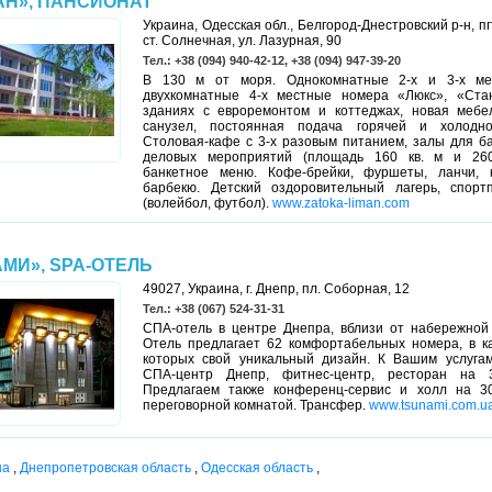
АН», ПАНСИОНАТ
Украина, Одесская обл., Белгород-Днестровский р-н, пгт
ст. Солнечная, ул. Лазурная, 90
Тел.: +38 (094) 940-42-12, +38 (094) 947-39-20
В 130 м от моря. Однокомнатные 2-х и 3-х м
двухкомнатные 4-х местные номера «Люкс», «Ста
зданиях с евроремонтом и коттеджах, новая мебель
санузел, постоянная подача горячей и холодн
Столовая-кафе с 3-х разовым питанием, залы для б
деловых мероприятий (площадь 160 кв. м и 260
банкетное меню. Кофе-брейки, фуршеты, ланчи, к
барбекю. Детский оздоровительный лагерь, спорт
(волейбол, футбол).
www.zatoka-liman.com
МИ», SPA-ОТЕЛЬ
49027, Украина, г. Днепр, пл. Соборная, 12
Тел.: +38 (067) 524-31-31
СПА-отель в центре Днепра, вблизи от набережной 
Отель предлагает 62 комфортабельных номера, в к
которых свой уникальный дизайн. К Вашим услуга
СПА-центр Днепр, фитнес-центр, ресторан на 
Предлагаем также конференц-сервис и холл на 3
переговорной комнатой. Трансфер.
www.tsunami.com.u
на
,
Днепропетровская область
,
Одесская область
,