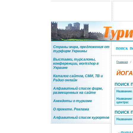
Страны мира, предложения от
турфирм Украины
Выставки, турсалоны,
Главная
конференции, workshop в
Украине
ЙОГА
Каталог сайтов, СМИ, ТВ и
Радио онлайн
ПОИСК 
Алфавитный список фирм,
Название 
размещенных на сайте
Название 
Анекдоты о туризме
центра:
О проекте. Реклама
ПОИСК 
Алфавитный список курортов
Названия