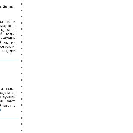
. Затока,
естные и
ндарт» в
, Wi-Fi,
ой воды.
анкетов и
 кв. м),
октейли,
площадки
и парка.
аждом из
м лучший
38 мест.
0 мест с
a