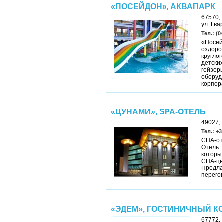
«ПОСЕЙДОН», АКВАПАРК
67570,
ул. Гва
Тел.: (0
«Пос
оздоро
кругло
детски
гейз
оборуд
корпор
«ЦУНАМИ», SPA-ОТЕЛЬ
49027, 
Тел.: +3
СПА-от
Отель 
которы
СПА-ц
Предла
перего
«ЭДЕМ», ГОСТИНИЧНЫЙ К
67772,