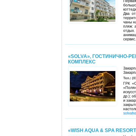
Первая
больш
коттед
Два от
террит
чаны н
пляж: 
отдых.
анимац
сервис
«SOLVA», ГОСТИНИЧНО-
КОМПЛЕКС
Закарп
Закарп
Тел.: (0
ГРК «С
«Поля
искусс
др.); 
и закар
закрыт
насто
solvaho
«WISH AQUA & SPA RESOR