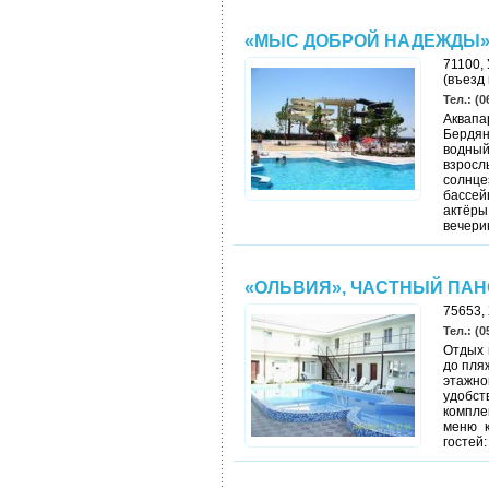
«МЫС ДОБРОЙ НАДЕЖДЫ»
71100, 
(въезд
Тел.: (0
Аквапа
Бердян
водный
взросл
солнц
бассей
актёр
вечерин
«ОЛЬВИЯ», ЧАСТНЫЙ ПА
75653,
Тел.: (0
Отдых 
до пляж
этажно
удобст
компле
меню к
гостей