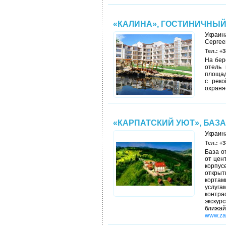
«КАЛИНА», ГОСТИНИЧНЫЙ
Украин
Сергеев
Тел.: +3
На бер
отель 
площад
с реко
охраня
«КАРПАТСКИЙ УЮТ», БАЗ
Украина
Тел.: +3
База о
от цен
корпус
открыт
кортам
услуга
контра
экскур
ближ
www.zat