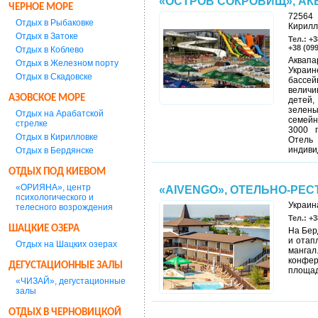
«ОСТРОВ СОКРОВИЩ», АК
ЧЕРНОЕ МОРЕ
72564 
Отдых в Рыбаковке
Кирилл
Отдых в Затоке
Тел.: +3
+38 (09
Отдых в Коблево
Аквапа
Отдых в Железном порту
Украин
Отдых в Скадовске
бассей
величи
АЗОВСКОЕ МОРЕ
детей,
зелены
Отдых на Арабатской
семейн
стрелке
3000 п
Отдых в Кирилловке
Отель
индиви
Отдых в Бердянске
ОТДЫХ ПОД КИЕВОМ
«ОРИЯНА», центр
«AIVENGO», ОТЕЛЬНО-РЕ
психологического и
Украина
телесного возрождения
Тел.: +3
ШАЦКИЕ ОЗЕРА
На Бер
и отап
Отдых на Шацких озерах
манга
конфер
ДЕГУСТАЦИОННЫЕ ЗАЛЫ
площадк
«ЧИЗАЙ», дегустационные
залы
ОТДЫХ В ЧЕРНОВИЦКОЙ