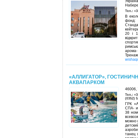
Україн
Набере
Тел.: +3
В екол
фонд: 
Станд
кейтери
20 і 1
відкр
спорти
римськ
арома-
Тренаж
wishaq
«АЛЛИГАТОР», ГОСТИНИЧ
АКВАПАРКОМ
46006, 
Тел.: +3
(0352) 5
ГРК «А
СПА- и
38 ном
всевоз
можно 
детски
аэроби
танец 