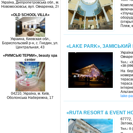
Україна, Дніпропетровська обл., м.
Компле
Новомосковськ, вул. Овчаренка, 2т
включ
«Улу
«OLD SCHOOL VILLA»
обору
(откры
Пляж, 
Украина, Киевская обл.,
Бориспольский р-н, с. Гнедин, ул.
«LAKE PARK», ЗАМІСЬКИЙ
Центральная, 43
Україн
«РИМСЬКІ ТЕРМИ», beauty spa
Овчаре
center
Тел.: +
+38 (09
На бер
номери
терасам
тераса
інтерн
Альтан
04210, Україна, м. Київ,
lake-pa
Оболонська Набережна, 17
«RUTA RESORT & EVENT HO
67772,
Затока,
Тел.: 0 