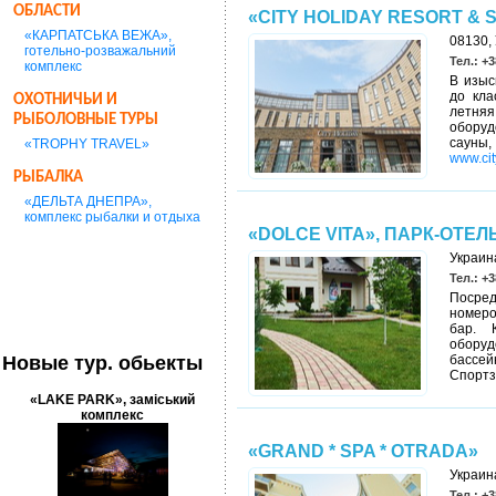
ОБЛАСТИ
«CITY HOLIDAY RESORT & S
«КАРПАТСЬКА ВЕЖА»,
08130, 
готельно-розважальний
Тел.: +3
комплекс
В изыс
до кла
ОХОТНИЧЬИ И
летняя
РЫБОЛОВНЫЕ ТУРЫ
оборуд
сауны
«TROPHY TRAVEL»
www.cit
РЫБАЛКА
«ДЕЛЬТА ДНЕПРА»,
комплекс рыбалки и отдыха
«DOLCE VITA», ПАРК-ОТЕЛ
Украина
Тел.: +3
Посред
номеро
бар. 
обору
Новые тур. обьекты
бассей
Спортз
«LAKE PARK», заміський
комплекс
«GRAND * SPA * OTRADA»
Украина
Тел.: +3