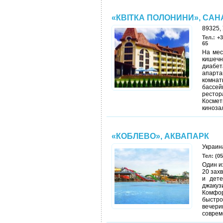
«КВІТКА ПОЛОНИНИ», СА
89325, 
Тел.: +
65
На мес
кишечн
диабе
апарта
комнат
бассе
рестор
Космет
киноза
«КОБЛЕВО», АКВАПАРК
Украина
Тел: (05
Один и
20 зах
и дете
джаку
Комфор
быстро
вечер
соврем