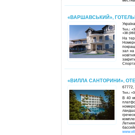
местны
«ВАРШАВСЬКИЙ», ГОТЕЛ
Україна
Тел.: +
+38 (09
На тер
Номерн
покращ
зал на
новітн
закрити
Спортз
«ВИЛЛА САНТОРИНИ», ОТ
67772, 
Тел.: +3
В 40 к
платфо
номеро
ландш
гречес
компле
Летняя
басс
www.vil