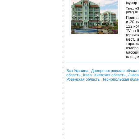
(курор
Тел.: +
(097) 8
Пригла
и 20 к
122 но
TV на 
горяча
мест, 
торже
оздоро
бассей
площад
Вся Украина
,
Днепропетровская област
область
,
Киев
,
Киевская область
,
Львов
Ровенская область
,
Тернопольская обла