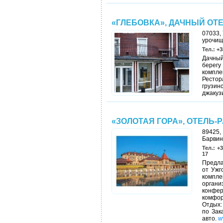
«ГЛЕБОВКА», ДАЧНЫЙ ОТ
07033, 
урочищ
Тел.: +3
Дачный
берегу
компле
Рестор
грузин
джакуз
«ЗОЛОТАЯ ГОРА», ОТЕЛЬ-
89425,
Барвин
Тел.: +3
17
Предла
от Ужг
компле
орган
конфе
комфор
Отдых:
по Зак
авто.
w